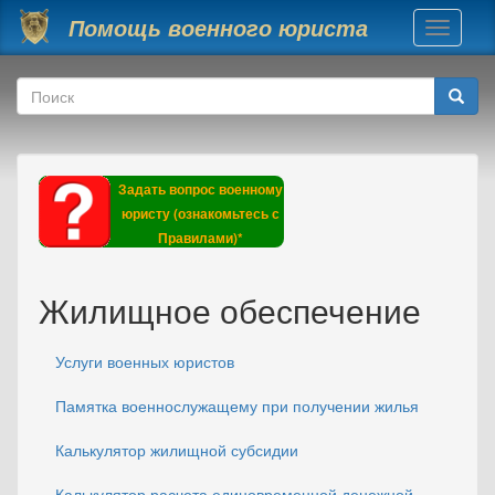
Перейти к основному содержанию
Помощь военного юриста
Toggle
navigati
Форма поиска
Поиск
Задать вопрос военному
юристу (ознакомьтесь с
Правилами)*
Жилищное обеспечение
Услуги военных юристов
Памятка военнослужащему при получении жилья
Калькулятор жилищной субсидии
Калькулятор расчета единовременной денежной