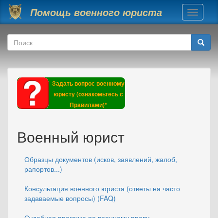
Перейти к основному содержанию
Помощь военного юриста
Toggle
navigati
Форма поиска
Поиск
Задать вопрос военному
юристу (ознакомьтесь с
Правилами)*
Военный юрист
Образцы документов (исков, заявлений, жалоб,
рапортов...)
Консультация военного юриста (ответы на часто
задаваемые вопросы) (FAQ)
Судебная практика по военному праву