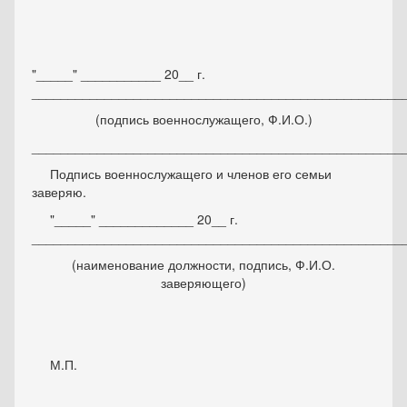
"_____" ___________ 20__ г.
___________________________________________________
(подпись военнослужащего, Ф.И.О.)
___________________________________________________
Подпись военнослужащего и членов его семьи
заверяю.
"_____" _____________ 20__ г.
___________________________________________________
(наименование должности, подпись, Ф.И.О.
заверяющего)
М.П.