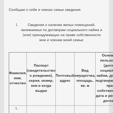
Сообщаю о себе и членах семьи сведения.
Сведения о наличии жилых помещений,
занимаемых по договорам социального найма и
(или) принадлежащих на праве собственности
мне и членам моей семьи:
Основ
пользо
Паспорт
(дог
(свидетельство
Вид
социал
Фамилия,
о рождении),
Почтовый
имущества,
найма, д
имя,
серия, номер,
адрес
площадь,
подтвер
отчество
кем и когда
кв. м
пра
выдан
собствен
дата и р
дого