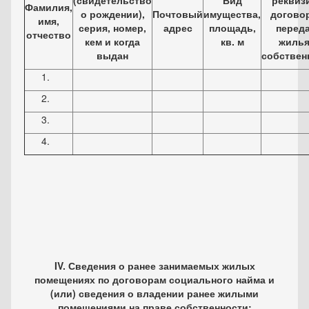
(свидетельство
Вид
реквиз
Фамилия,
о рождении),
Почтовый
имущества,
догово
имя,
серия, номер,
адрес
площадь,
перед
отчество
кем и когда
кв. м
жилья
выдан
собствен
IV. Сведения о ранее занимаемых жилых
помещениях по договорам социального найма и
(или) сведения о владении ранее жилыми
помещениями на праве собственности: