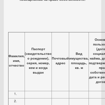
Основ
пользо
Паспорт
(дог
(свидетельство
Вид
социал
Фамилия,
о рождении),
Почтовый
имущества,
найма, д
имя,
серия, номер,
адрес
площадь,
подтвер
отчество
кем и когда
кв. м
пра
выдан
собствен
дата и р
дого