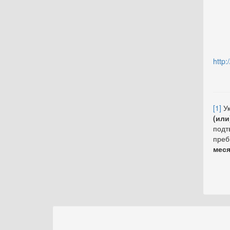
___
(
http
[1]
Ук
(или
подт
преб
меся