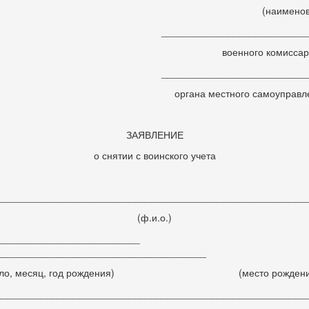
(наименован
____________________________
военного комиссариа
____________________________
органа местного самоуправлен
ЗАЯВЛЕНИЕ
о снятии с воинского учета
________________________________________________________
(ф.и.о.)
__________________________
______________________________________
сло, месяц, год рождения) (место рождени
________________________________________________________