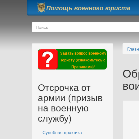
Перейти к основному содержанию
Помощь военного юриста
Форма поиска
Поиск
Глав
Задать вопрос военному
юристу (ознакомьтесь с
Правилами)*
Об
вои
Отсрочка от
армии (призыв
на военную
службу)
Судебная практика