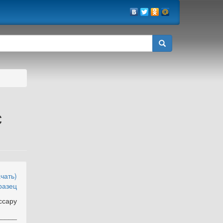
с
чать)
разец
сару
___