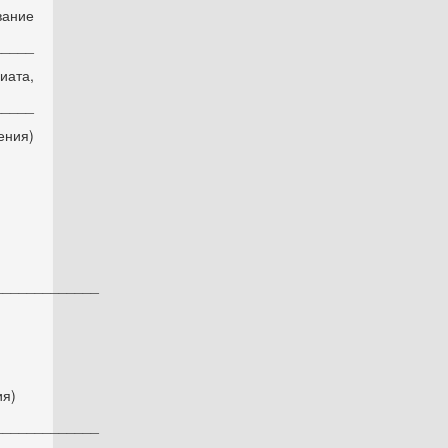
ие
___
та,
___
ия)
_____________
я)
_____________