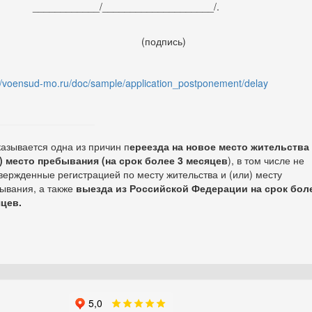
_________/____________________/.
подпись)
://voensud-mo.ru/doc/sample/application_postponement/delay
азывается одна из причин п
ереезда
на новое место жительства
) место пребывания
(
на срок более 3 месяцев
), в том числе не
вержденные регистрацией по месту жительства и (или) месту
ывания, а также
выезда из Российской Федерации на срок боле
цев.