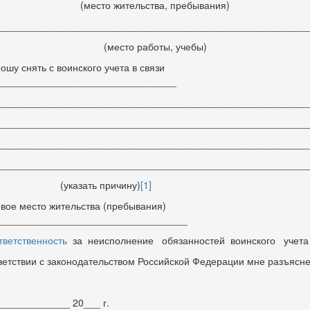
(место жительства, пребывания)
________________________________________________________
(место работы, учебы)
рошу снять с воинского учета в связи
________________________________
________________________________________________________
________________________________________________________
________________________________________________________
________________________________________________________
казать причину)
[1]
овое место жительства (пребывания)
__________________________________
тветственность
за неисполнение обязанностей воинского учета
ветствии с законодательством Российской Федерации мне разъясне
 ______________ 20___ г.