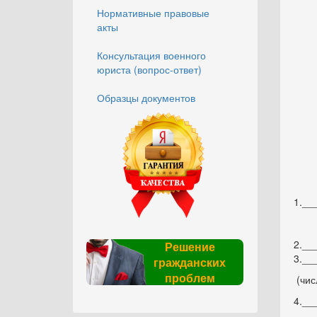
Нормативные правовые
акты
Консультация военного
юриста (вопрос-ответ)
Образцы документов
1.__
2.__
Решение
3.__
гражданских
проблем
(чи
4.__