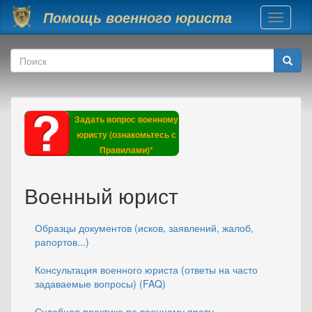
Перейти к основному содержанию
Помощь военного юриста
Toggle
navigati
Форма поиска
Поиск
Задать вопрос военному
юристу (ознакомьтесь с
Правилами)*
Военный юрист
Образцы документов (исков, заявлений, жалоб,
рапортов...)
Консультация военного юриста (ответы на часто
задаваемые вопросы) (FAQ)
Судебная практика по военному праву