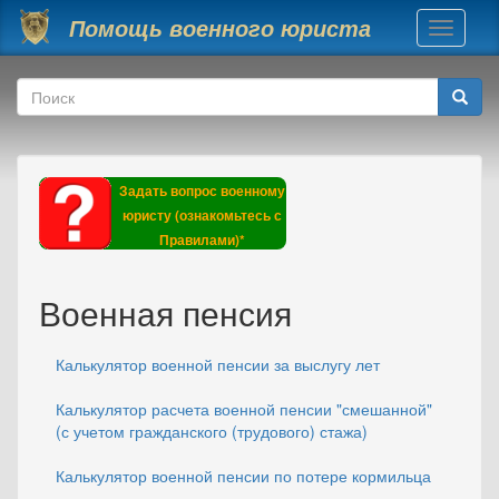
Перейти к основному содержанию
Помощь военного юриста
Toggle
navigati
Форма поиска
Поиск
Задать вопрос военному
юристу (ознакомьтесь с
Правилами)*
Военная пенсия
Калькулятор военной пенсии за выслугу лет
Калькулятор расчета военной пенсии "смешанной"
(с учетом гражданского (трудового) стажа)
Калькулятор военной пенсии по потере кормильца