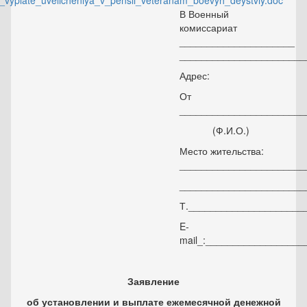
_vyplate_uvelicheniya_v_pensii_veteranam_boevyh_deystviy.doc
В Военный
комиссариат
_____________________
_______________________
Адрес:
От
_______________________
(Ф.И.О.)
Место жительства:
_______________________
_______________________
Т._____________________
E-
mail_:_________________
Заявление
об установлении и выплате ежемесячной денежной