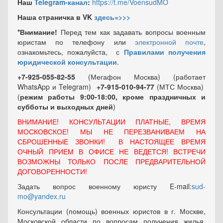
Наш
Telegram-канал
:
https://t.me/VoensudMO
Наша страничка в VK
здесь=>>>
*Внимание!
Перед тем как задавать вопросы военным
юристам по телефону или
электронной почте
,
ознакомьтесь, пожалуйста, с
Правилами получения
юридической консультации
.
+7-925-055-82-55
(Мегафон Москва) (работает
WhatsApp и Telegram)
+7-915-010-94-77
(МТС Москва)
(
режим работы 9:00-18:00, кроме праздничных
и
субботы и выходных
дней
)
ВНИМАНИЕ! КОНСУЛЬТАЦИИ ПЛАТНЫЕ, ВРЕМЯ
МОСКОВСКОЕ! МЫ НЕ ПЕРЕЗВАНИВАЕМ НА
СБРОШЕННЫЕ ЗВОНКИ! В НАСТОЯЩЕЕ ВРЕМЯ
ОЧНЫЙ ПРИЕМ В ОФИСЕ НЕ ВЕДЕТСЯ! ВСТРЕЧИ
ВОЗМОЖНЫ ТОЛЬКО ПОСЛЕ ПРЕДВАРИТЕЛЬНОЙ
ДОГОВОРЕННОСТИ!
Задать вопрос военному юристу E-mail:
sud-
mo@yandex.ru
Консультации (помощь) военных юристов в г. Москве,
Московской области по вопросам получения жилья,