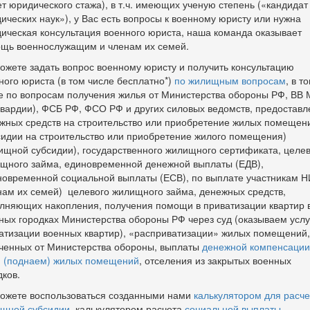
ет юридического стажа), в т.ч. имеющих ученую степень («кандидат
ических наук»), у Вас есть вопросы к военному юристу или нужна
ическая консультация военного юриста, наша команда оказывает
щь военнослужащим и членам их семей.
ожете задать вопрос военному юристу и получить консультацию
ного юриста (в том числе бесплатно*)
по жилищным вопросам
, в т
е по вопросам получения жилья от Министерства обороны РФ, ВВ
гвардии), ФСБ РФ, ФСО РФ и других силовых ведомств, предоставл
жных средств на строительство или приобретение жилых помещен
сидии на строительство или приобретение жилого помещения)
ищной субсидии), государственного жилищного сертификата, целев
щного займа, единовременной денежной выплаты (ЕДВ),
овременной социальной выплаты (ЕСВ), по выплате участникам 
нам их семей) целевого жилищного займа, денежных средств,
лняющих накопления, получения помощи в приватизации квартир 
ных городках Министерства обороны РФ через суд (оказываем услу
атизации военных квартир), «расприватизации» жилых помещений,
ченных от Министерства обороны, выплаты
денежной компенсации
 (поднаем) жилых помещений
, отселения из закрытых военных
дков.
ожете воспользоваться созданными нами
калькулятором для расче
щной субсидии
, калькулятором расчета
социальной выплаты