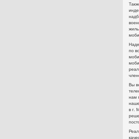
Такж
инде
надб
воен
жиль
моби
Наде
по в
моби
моби
реал
член
Вы в
теле
нам 
наше
в г.
реше
пост
Реал
каче