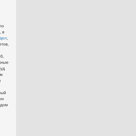
по
 в
дел
,
ртов,
б,
жные
Суд
ам
в
ный
их
удом