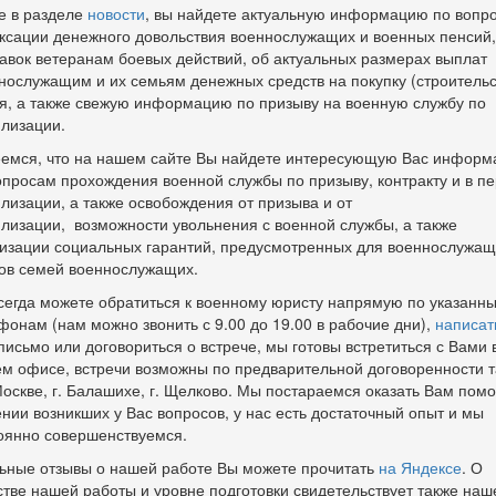
е в разделе
новости
, вы найдете актуальную информацию по вопр
ксации денежного довольствия военнослужащих и военных пенсий,
авок ветеранам боевых действий, об актуальных размерах выплат
нослужащим и их семьям денежных средств на покупку (строительс
я, а также свежую информацию по призыву на военную службу по
лизации.
емся, что на нашем сайте Вы найдете интересующую Вас инфор
опросам прохождения военной службы по призыву, контракту и в п
лизации, а также освобождения от призыва и от
лизации, возможности увольнения с военной службы, а также
изации социальных гарантий, предусмотренных для военнослужащ
ов семей военнослужащих.
сегда можете обратиться к военному юристу напрямую по указанн
фонам (нам можно звонить с 9.00 до 19.00 в рабочие дни),
написат
письмо или договориться о встрече, мы готовы встретиться с Вами 
м офисе, встречи возможны по предварительной договоренности т
 Москве, г. Балашихе, г. Щелково. Мы постараемся оказать Вам пом
нии возникших у Вас вопросов, у нас есть достаточный опыт и мы
оянно совершенствуемся.
ьные отзывы о нашей работе Вы можете прочитать
на Яндексе
. О
стве нашей работы и уровне подготовки свидетельствует также наш