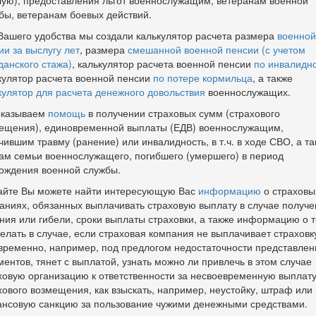
ую), предоставления льгот военнослужащим, ветеранам военной
бы, ветеранам боевых действий.
Вашего удобства мы создали калькулятор расчета размера
военной
ии за выслугу лет
, размера
смешанной военной пенсии (с учетом
данского стажа)
, калькулятор расчета военной пенсии
по инвалидн
кулятор расчета военной пенсии
по потере кормильца
, а также
кулятор для расчета денежного довольствия
военнослужащих.
оказываем
помощь
в получении страховых сумм (страхового
ещения), единовременной выплаты (ЕДВ) военнослужащим,
чившим травму (ранение) или инвалидность, в т.ч. в ходе СВО, а та
ам семьи военнослужащего, погибшего (умершего) в период
ождения военной службы.
айте Вы можете найти интересующую Вас
информацию
о страховы
аниях, обязанных выплачивать страховую выплату в случае получе
ния или гибели, сроки выплаты страховки, а также информацию о т
делать в случае, если страховая компания не выплачивает страховк
временно, например, под предлогом недостаточности представле
ментов, тянет с выплатой, узнать можно ли привлечь в этом случае
ховую организацию к ответственности за несвоевременную выплат
хового возмещения, как взыскать, например, неустойку, штраф или
нсовую санкцию за пользование чужими денежными средствами.