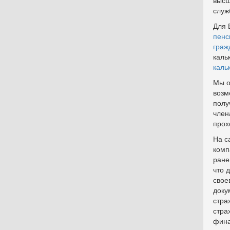
высш
служ
Для 
пенс
граж
каль
каль
Мы 
возм
полу
член
прох
На с
комп
ране
что 
свое
доку
стра
стра
фина