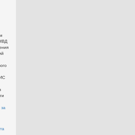
ом
 МВД
ения
ий
ого
НИС
в
ги
 за
та