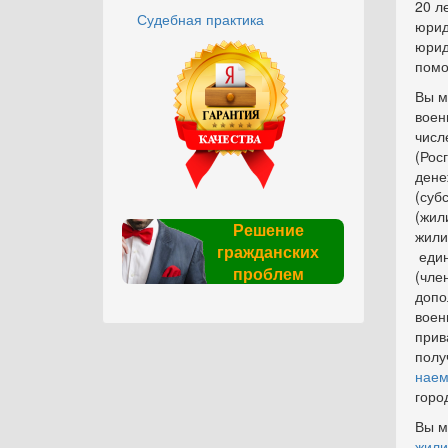
20 л
Судебная практика
юрид
юрид
помо
Вы м
воен
числ
(Рос
дене
(суб
(жил
Решение
жили
гражданских
един
проблем
(чле
допо
воен
прив
полу
наем
горо
Вы м
жили