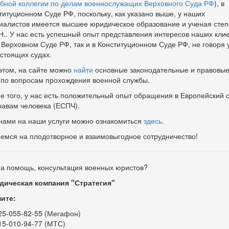
бной коллегии по делам военнослужащих Верховного Суда РФ
), в
титуционном Суде РФ, поскольку, как указано выше, у наших
иалистов имеется высшее юридическое образование и ученая степ
Н.. У нас есть успешный опыт представления интересов наших кли
в Верховном Суде РФ, так и в Конституционном Суде РФ, не говоря 
стоящих судах.
этом, на сайте можно
найти
основные законодательные и правовы
 по вопросам прохождения военной службы.
е того, у нас есть положительный опыт обращения в Европейский 
равам человека (ЕСПЧ).
нами на наши услуги можно ознакомиться
здесь.
емся на плодотворное и взаимовыгодное сотрудничество!
а помощь, консультация военных юристов?
ическая компания "Стратегия"
ите:
25-055-82-55 (Мегафон)
15-010-94-77 (МТС)