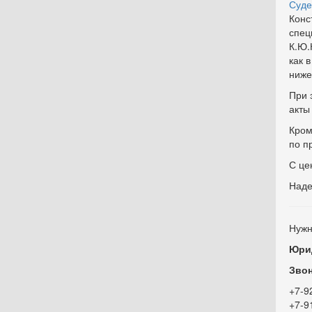
Суде
Конс
спец
К.Ю.
как 
ниже
При 
акты
Кром
по п
С це
Наде
Нужн
Юрид
Звон
+7-9
+7-9