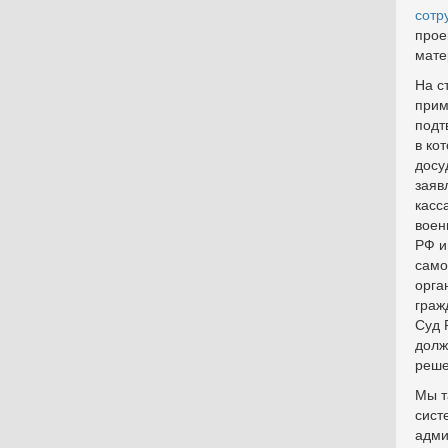
сотр
прое
мате
На с
прим
подт
в ко
досу
заяв
касс
воен
РФ и
само
орга
граж
Суд 
долж
реше
Мы т
сист
адми