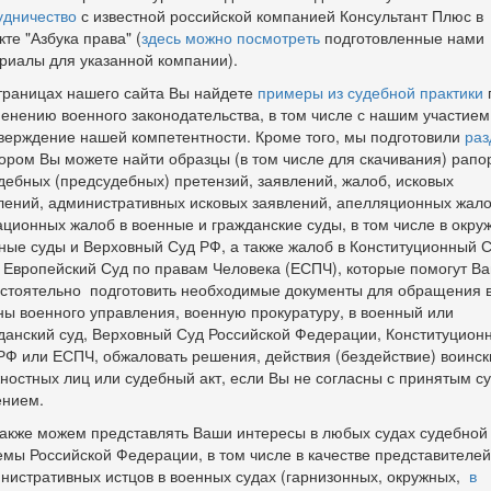
удничество
с известной российской компанией Консультант Плюс в
кте "Азбука права" (
здесь можно посмотреть
подготовленные нами
риалы для указанной компании).
траницах нашего сайта Вы найдете
примеры из судебной практики
енению военного законодательства, в том числе с нашим участием,
верждение нашей компетентности. Кроме того, мы подготовили
раз
тором Вы можете найти образцы (в том числе для скачивания) рапо
дебных (предсудебных) претензий, заявлений, жалоб, исковых
лений, административных исковых заявлений, апелляционных жало
ационных жалоб в военные и гражданские суды, в том числе в окру
ные суды и Верховный Суд РФ, а также жалоб в Конституционный 
 Европейский Суд по правам Человека (ЕСПЧ), которые помогут В
стоятельно подготовить необходимые документы для обращения 
ны военного управления, военную прокуратуру, в военный или
данский суд, Верховный Суд Российской Федерации, Конституцион
РФ или ЕСПЧ, обжаловать решения, действия (бездействие) воинск
ностных лиц или судебный акт, если Вы не согласны с принятым с
нием.
акже можем представлять Ваши интересы в любых судах судебной
емы Российской Федерации, в том числе в качестве представителей
нистративных истцов в военных судах (гарнизонных, окружных,
в