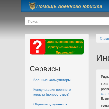
Перейти к основному содержанию
Помощь военного юриста
Форма поиска
Поиск
Глав
Задать вопрос военному
юристу (ознакомьтесь с
Правилами)*
Ин
Сервисы
Рады
Военные калькуляторы
Наш 
разв
Консультация военного
sud-
юриста (вопрос-ответ)
Благ
Образцы документов
Если