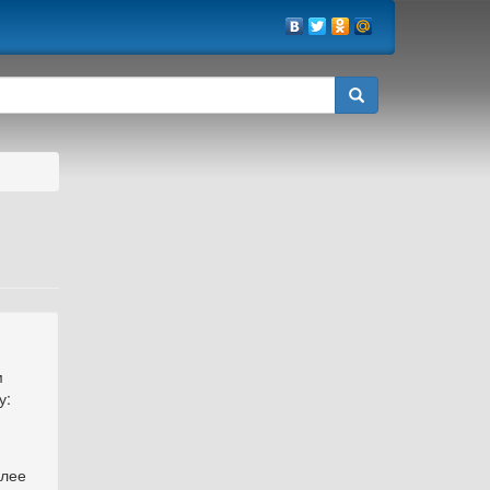
м
у:
олее