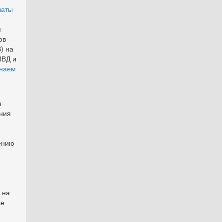
латы
я
ов
) на
МВД и
 наем
я
ения
ению
 на
ке
,