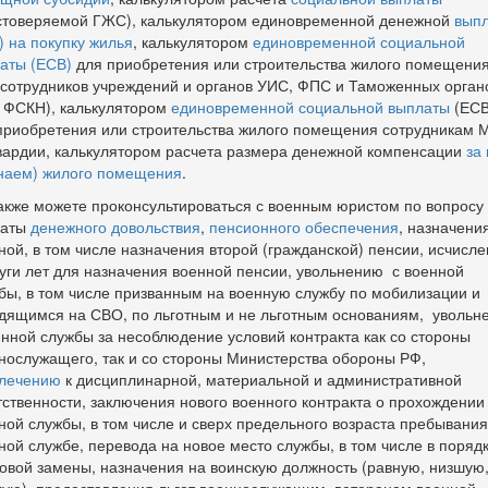
стоверяемой ГЖС), калькулятором единовременной денежной
вып
) на покупку жилья
, калькулятором
единовременной социальной
аты (ЕСВ)
для приобретения или строительства жилого помещени
 сотрудников учреждений и органов УИС, ФПС и Таможенных орган
 ФСКН), калькулятором
единовременной социальной выплаты
(ЕСВ
приобретения или строительства жилого помещения сотрудникам 
вардии, калькулятором расчета размера денежной компенсации
за
наем) жилого помещения
.
акже можете проконсультироваться с военным юристом по вопросу
латы
денежного довольствия
,
пенсионного обеспечения
, назначени
ной, в том числе назначения второй (гражданской) пенсии, исчисл
уги лет для назначения военной пенсии, увольнению с военной
бы, в том числе призванным на военную службу по мобилизации и
дящимся на СВО, по льготным и не льготным основаниям, увольн
енной службы за несоблюдение условий контракта как со стороны
нослужащего, так и со стороны Министерства обороны РФ,
лечению
к дисциплинарной, материальной и административной
тственности, заключения нового военного контракта о прохождении
ной службы, в том числе и сверх предельного возраста пребывания
ной службе, перевода на новое место службы, в том числе в поряд
овой замены, назначения на воинскую должность (равную, низшую