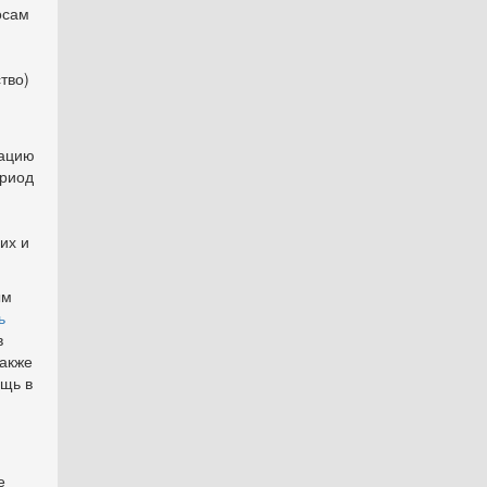
осам
тво)
мацию
ериод
их и
ым
ь
в
акже
ощь в
е