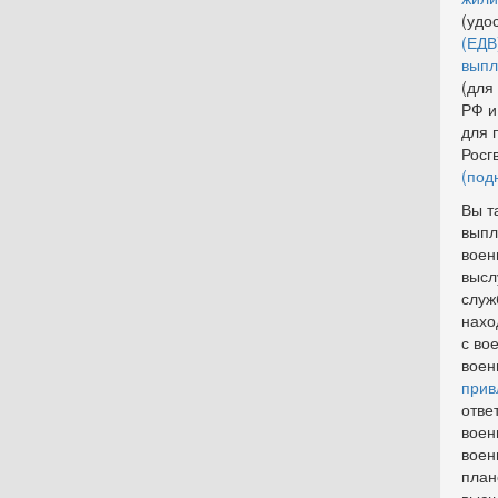
(удо
(ЕДВ
выпл
(для
РФ и
для 
Росг
(под
Вы т
вып
воен
высл
служ
нахо
с во
воен
прив
отве
воен
воен
план