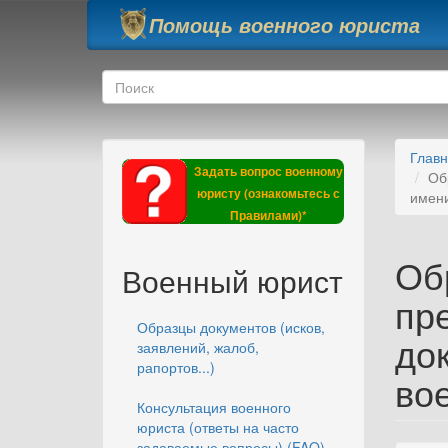
Перейти к основному содержанию
Помощь военного юриста
Форма поиска
Поиск
Глав
Задать вопрос военному
Об
юристу (ознакомьтесь с
имен
Правилами)*
Об
Военный юрист
пре
Образцы документов (исков,
до
заявлений, жалоб,
рапортов...)
во
Консультация военного
юриста (ответы на часто
задаваемые вопросы) (FAQ)