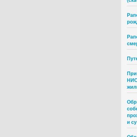
Рап
рож
Рап
сме
Пут
При
НИС
жил
Обр
соб
про
и су
Обр