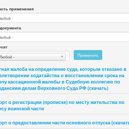
сть применения
документа
есат
Применить
 Любой -
тная жалоба на определение суда, которым отказано в
влетворении ходатайства о восстановлении срока на
ачу кассационной жалобы в Судебную коллегию по
жданским делам Верховного Суда РФ (скачать)
орт о регистрации (прописке) по месту жительства по
есу воинской части
орт о предоставлении части основного отпуска (скачат