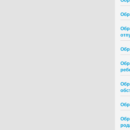
Обр
Обр
отп
Обр
Обр
реб
Обр
обс
Обр
Обр
род