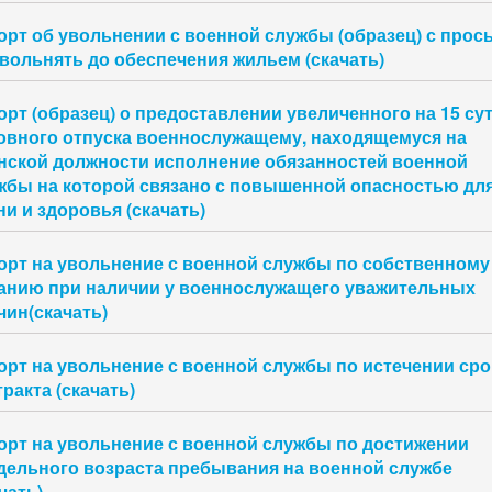
орт об увольнении с военной службы (образец) с прос
увольнять до обеспечения жильем (скачать)
орт (образец) о предоставлении увеличенного на 15 су
овного отпуска военнослужащему, находящемуся на
нской должности исполнение обязанностей военной
жбы на которой связано с повышенной опасностью дл
ни и здоровья (скачать)
орт на увольнение с военной службы по собственному
анию при наличии у военнослужащего уважительных
чин(скачать)
орт на увольнение с военной службы по истечении сро
ракта (скачать)
орт на увольнение с военной службы по достижении
дельного возраста пребывания на военной службе
чать)