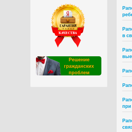
Рап
ребе
Рап
в с
Рап
вые
Решение
гражданских
Рап
проблем
Рап
Рап
при
Рап
свя