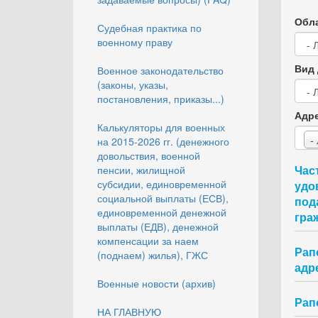
Обла
Судебная практика по
военному праву
Вид 
Военное законодательство
(законы, указы,
постановления, приказы...)
Адр
Калькуляторы для военных
-
на 2015-2026 гг. (денежного
довольствия, военной
Час
пенсии, жилищной
субсидии, единовременной
удо
социальной выплаты (ЕСВ),
под
единовременной денежной
гра
выплаты (ЕДВ), денежной
компенсации за наем
Рап
(поднаем) жилья), ГЖС
адр
Военные новости (архив)
Рап
НА ГЛАВНУЮ