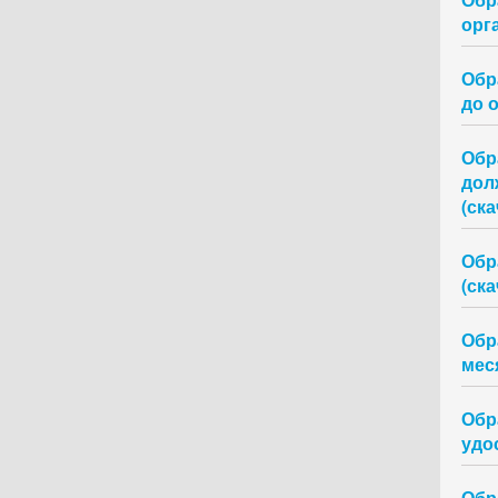
орг
Обр
до 
Обр
дол
(ска
Обр
(ска
Обр
меся
Обр
удо
Обр