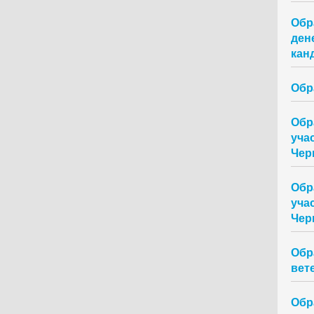
Обр
ден
кан
Обр
Обр
уча
Чер
Обр
уча
Чер
Обр
вет
Обр