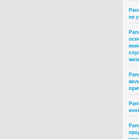
Рап
не 
Рап
осн
вои
слу
жиз
Рап
жел
при
Рап
конт
Рап
пре
(ска