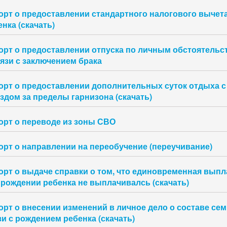
орт о предоставлении стандартного налогового вычета
нка (скачать)
орт о предоставлении отпуска по личным обстоятельс
вязи с заключением брака
орт о предоставлении дополнительных суток отдыха с
здом за пределы гарнизона (скачать)
орт о переводе из зоны СВО
орт о направлении на переобучение (переучивание)
орт о выдаче справки о том, что единовременная выпл
 рождении ребенка не выплачивалсь (скачать)
орт о внесении изменений в личное дело о составе сем
зи с рождением ребенка (скачать)