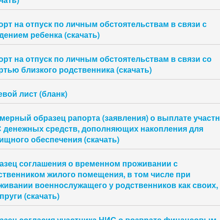
орт на отпуск по личным обстоятельствам в связи с
дением ребенка (скачать)
орт на отпуск по личным обстоятельствам в связи со
ртью близкого родственника (скачать)
евой лист (бланк)
мерный образец рапорта (заявления) о выплате участн
 денежных средств, дополняющих накопления для
ищного обеспечения (скачать)
азец соглашения о временном проживании с
ственником жилого помещения, в том числе при
живании военнослужащего у родственников как своих, 
пруги (скачать)
азец согласия участника НИС о возврате финансовым