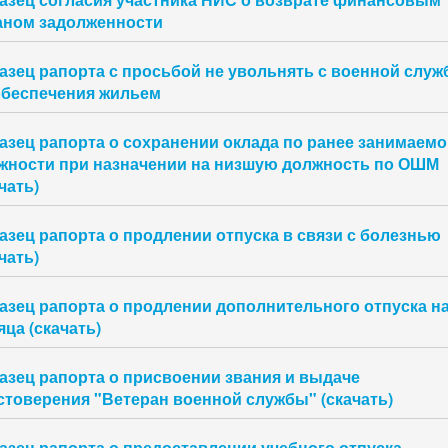
аном задолженности
азец рапорта с просьбой не увольнять с военной слу
обеспечения жильем
азец рапорта о сохранении оклада по ранее занимаемо
жности при назначении на низшую должность по ОШМ
чать)
азец рапорта о продлении отпуска в связи с болезнью
чать)
азец рапорта о продлении дополнительного отпуска на
ца (скачать)
азец рапорта о присвоении звания и выдаче
стоверения "Ветеран военной службы" (скачать)
азец рапорта о предоставлении учебного отпуска