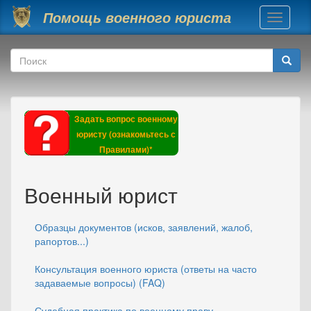
Перейти к основному содержанию
Помощь военного юриста
Toggle
navigati
Форма поиска
Поиск
Задать вопрос военному
юристу (ознакомьтесь с
Правилами)*
Военный юрист
Образцы документов (исков, заявлений, жалоб,
рапортов...)
Консультация военного юриста (ответы на часто
задаваемые вопросы) (FAQ)
Судебная практика по военному праву