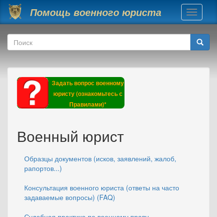
Перейти к основному содержанию
Помощь военного юриста
Toggle
navigati
Форма поиска
Поиск
Задать вопрос военному
юристу (ознакомьтесь с
Правилами)*
Военный юрист
Образцы документов (исков, заявлений, жалоб,
рапортов...)
Консультация военного юриста (ответы на часто
задаваемые вопросы) (FAQ)
Судебная практика по военному праву