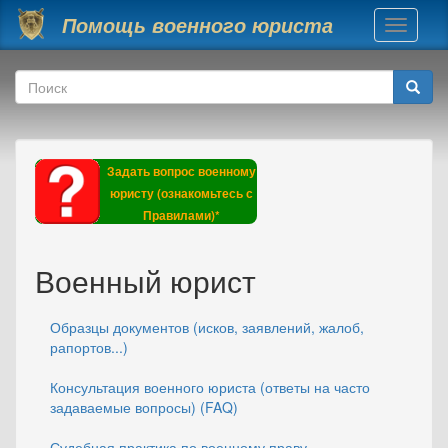
Перейти к основному содержанию
Помощь военного юриста
Toggle
navigati
Форма поиска
Поиск
Задать вопрос военному
юристу (ознакомьтесь с
Правилами)*
Военный юрист
Образцы документов (исков, заявлений, жалоб,
рапортов...)
Консультация военного юриста (ответы на часто
задаваемые вопросы) (FAQ)
Судебная практика по военному праву