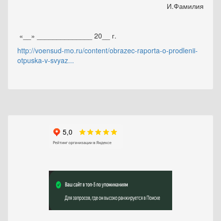
И.Фамилия
«__» ______________ 20__ г.
http://voensud-mo.ru/content/obrazec-raporta-o-prodlenii-
otpuska-v-svyaz...