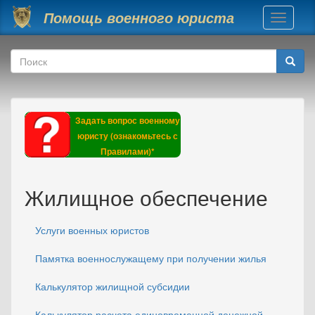
Перейти к основному содержанию
Помощь военного юриста
Toggle
navigati
Форма поиска
Поиск
Задать вопрос военному
юристу (ознакомьтесь с
Правилами)*
Жилищное обеспечение
Услуги военных юристов
Памятка военнослужащему при получении жилья
Калькулятор жилищной субсидии
Калькулятор расчета единовременной денежной