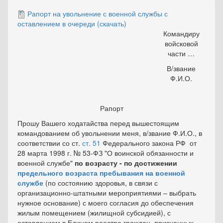
Рапорт на увольнение с военной службы с
оставлением в очереди (скачать)
Командиру
войсковой
части …
В/звание
Ф.И.О.
Рапорт
Прошу Вашего ходатайства перед вышестоящим
командованием об увольнении меня, в/звание Ф.И.О., в
соответствии со ст.
ст. 51
Федерального закона РФ от
28 марта 1998 г. № 53-ФЗ "О воинской обязанности и
военной службе"
по возрасту - по достижении
предельного возраста пребывания на военной
службе
(по состоянию здоровья, в связи с
организационно-штатными мероприятиями – выбрать
нужное основание) с моего согласия до обеспечения
жилым помещением (жилищной субсидией), с
оставлением в Едином реестре граждан, признанных