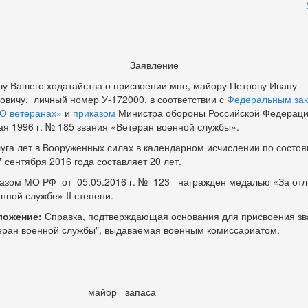
Заявление
у Вашего ходатайства о присвоении мне, майору Петрову Ивану
овичу, личный номер У-172000, в соответствии с
Федеральным за
О ветеранах»
и
приказом
Министра обороны Российской Федераци
ая 1996 г. № 185 звания «Ветеран военной службы».
уга лет в Вооруженных силах в календарном исчислении по состо
7 сентября 2016 года составляет 20 лет.
азом МО РФ от 05.05.2016 г. № 123 награжден медалью «За отл
енной службе» II степени.
ложение:
Справка, подтверждающая основания для присвоения зв
еран военной службы", выдаваемая военным комиссариатом.
майор запаса