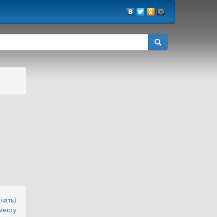
чать)
месту