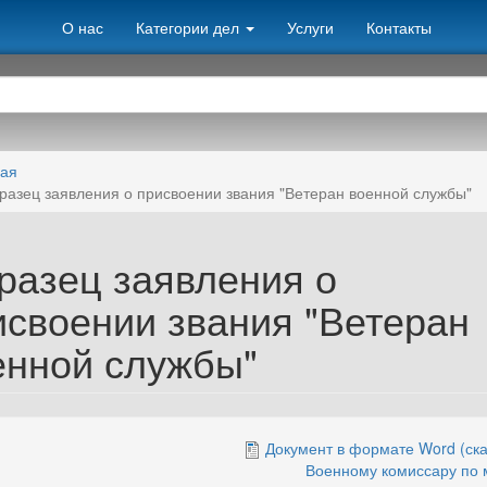
О нас
Категории дел
Услуги
Контакты
ная
разец заявления о присвоении звания "Ветеран военной службы"
разец заявления о
исвоении звания "Ветеран
енной службы"
Документ в формате Word (ска
Военному комиссару по 