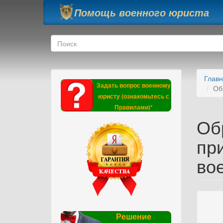
Перейти к основному содержанию
Помощь военного юриста
Форма поиска
Поиск
Глав
Задать вопрос военному
Об
юристу (ознакомьтесь с
Правилами)*
Об
пр
во
Решение