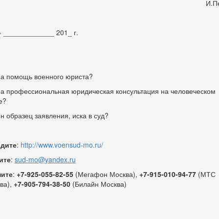
И.Петр
 _____________ 201_ г.
а помощь военного юриста?
а профессиональная юридическая консультация на человеческом
е?
н образец заявления, иска в суд?
дите
:
http://www.voensud-mo.ru/
ите
:
sud-mo@yandex.ru
ните
:
+7-925-055-82-55
(Мегафон Москва),
+7-915-010-94-77
(МТС
ва),
+7-905-794-38-50
(Билайн Москва)