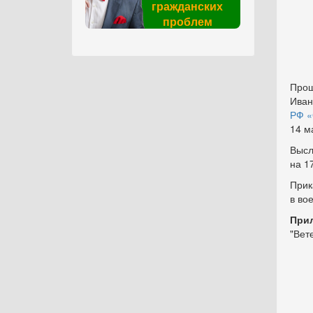
гражданских
проблем
Прош
Иван
РФ «
14 м
Высл
на 1
Прик
в во
При
"Вет