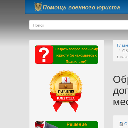
Перейти к основному содержанию
Помощь военного юриста
Форма поиска
Поиск
Глав
Задать вопрос военному
Об
юристу (ознакомьтесь с
(скач
Правилами)*
Об
до
мес
О
Решение