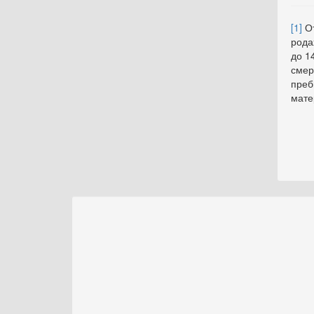
[1]
От
рода
до 1
смер
преб
мате