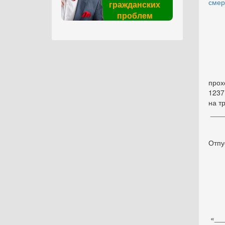
смер
гражданских
проблем
Про
прох
1237
на т
____
Отпус
«___