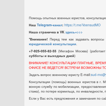
Помощь опытных военных юристов, консультация
Наш
Telegram-канал
:
https://t.me/VoensudMO
Наша страничка в VK
здесь=>>>
*Внимание!
Перед тем как задавать вопросы
юридической консультации
.
+7-925-055-82-55
(Мегафон Москва) (работае
субботы и выходных
дней
)
ВНИМАНИЕ! КОНСУЛЬТАЦИИ ПЛАТНЫЕ, ВРЕМ
ОФИСЕ НЕ ВЕДЕТСЯ! ВСТРЕЧИ ВОЗМОЖНЫ Т
Задать вопрос военному юристу E-mail:
sud-mo@y
Консультации (помощь) военных юристов в г. М
вонную службу по мобилизации, предоставления 
стажа), по потере кормильца, по инвалидности,
Если у Вас есть предложения и замечания по са