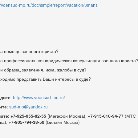
//voensud-mo.ru/doc/simple/report/vacation/3mans
а помощь военного юриста?
а профессиональная юридическая консультация военного юриста
н образец заявления, иска, жалобы в суд?
ходимо представить Ваши интересы в суде?
дите
:
http://www.voensud-mo.ru/
ите
:
sud-mo@yandex.ru
ните
:
+7-925-055-82-55
(Мегафон Москва),
+7-915-010-94-77
(МТС
ва),
+7-905-794-38-50
(Билайн Москва)