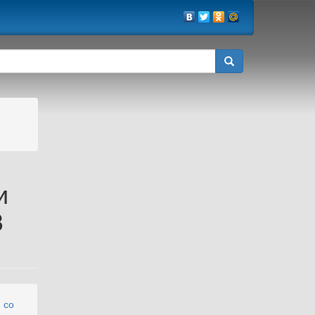
и
3
 со