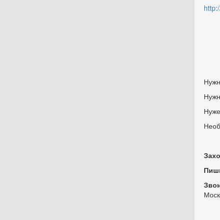
http:
Нужн
Нужн
Нуже
Необ
Захо
Пиш
Зво
Моск