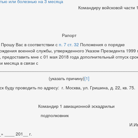
тью или болезнью на 3 месяца
Командиру войсковой части 
Рапорт
шу Вас в соответствии с
п. 7 ст. 32
Положения о порядке
ождения военной службы, утвержденного Указом Президента 1999 
, предоставить мне с 01 мая 2018 года дополнительный отпуск сро
ри месяца в связи с
_______________________________________________________
(указать причину)
[1]
к буду проводить по адресу: г. Москва, ул. Гришина, д. 22, кв. 75.
Командир 1 авиационной эскадрильи
подполковник
И.Иван
» ____ 201__ г.