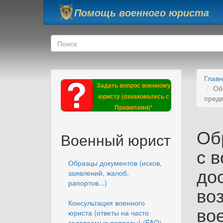
Перейти к основному содержанию
Помощь военного юриста
Форма поиска
Поиск
Глав
Задать вопрос военному
Об
юристу (ознакомьтесь с
преде
Правилами)*
Об
Военный юрист
с 
Образцы документов (исков,
до
заявлений, жалоб,
рапортов...)
во
Консультация военного
во
юриста (ответы на часто
задаваемые вопросы) (FAQ)