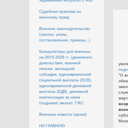
Судебная практика по
военному праву
Военное законодательство
(законы, указы,
постановления, приказы...)
Калькуляторы для военных
на 2015-2026 гг. (денежного
Про
довольствия, военной
увол
пенсии, жилищной
подп
субсидии, единовременной
"О в
социальной выплаты (ЕСВ),
обяз
единовременной денежной
зако
выплаты (ЕДВ), денежной
служ
компенсации за наем
март
(поднаем) жилья), ГЖС
воз
вое
Военные новости (архив)
субс
Моск
НА ГЛАВНУЮ