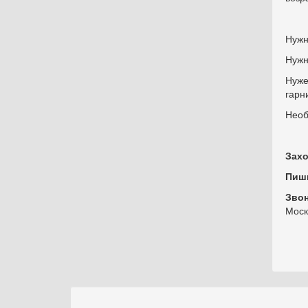
Нужн
Нужн
Нуже
гарн
Необ
Захо
Пиш
Зво
Моск