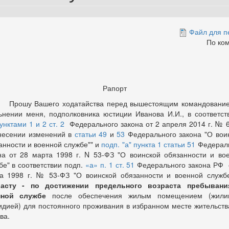
Файл для п
По ко
Рапорт
шу Вашего ходатайства перед вышестоящим командование
ьнении меня, подполковника юстиции Иванова И.И., в соответст
унктами 1 и 2 ст. 2
Федерального закона от 2 апреля 2014 г. № 
несении изменений в
статьи 49
и
53
Федерального закона "О вои
анности и военной службе"" и
подп. "а" пункта 1 статьи 51
Федерал
на от 28 марта 1998 г. N 53-ФЗ "О воинской обязанности и во
бе" в соответствии подп.
«а» п. 1 ст. 51
Федерального закона РФ 
а 1998 г. № 53-ФЗ "О воинской обязанности и военной служ
расту - по достижении предельного возраста пребывани
нной службе
после обеспечения жилым помещением (жили
идией) для постоянного проживания в избранном месте жительства
ва.