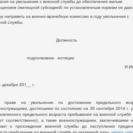
асия на увольнение с военной службы до обеспечения жилым
щением (жилищной субсидией) по установленным нормам не даю
у направить на военно-врачебную комиссию в году увольнения с
ной службы.
Должность
подполковник юстиции
И.Иван
 декабря 201__ г.
 праве на увольнение по достижении предельного возр
нослужащими, достигшими по состоянию на 30 сентября 2014 г. 
новленного предельного возраста пребывания на военной службе 
ет соответственно), а также военнослужащими, заключившими 
ракт о прохождении военной службы до наступления предел
аста пребывания на военной службе до указанной даты,
читать зде