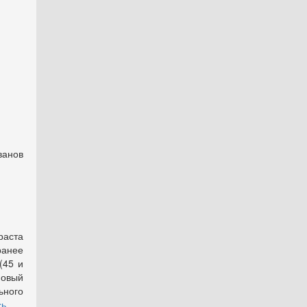
.
ов
аста
ранее
(45 и
новый
ьного
сь
.