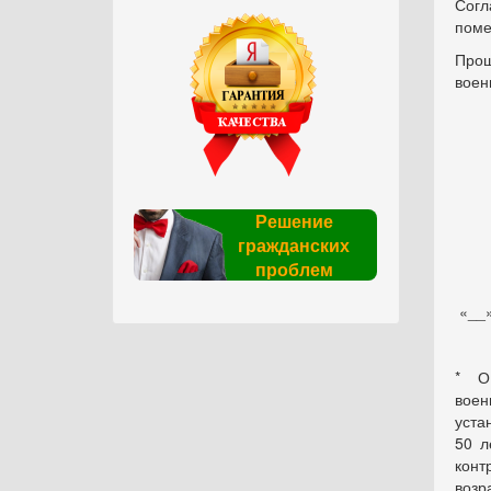
Согл
поме
Прош
воен
Решение
гражданских
проблем
«__»
* О
воен
уста
50 л
конт
возр