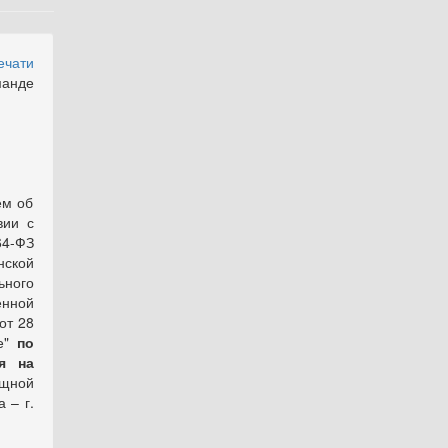
ечати
манде
м об
вии с
64-ФЗ
нской
ьного
енной
от 28
бе"
по
я на
щной
 – г.