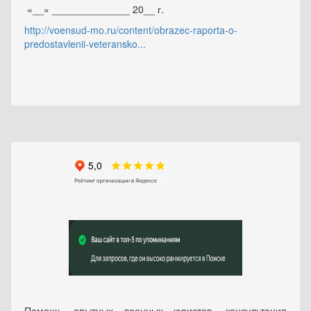
«__» ______________ 20__ г.
http://voensud-mo.ru/content/obrazec-raporta-o-
predostavlenii-veteransko...
Помощь опытных военных юристов, консультация