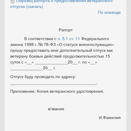
Образец рапорта о предоставлении ветеранского
отпуска (скачать)
По команде
Рапорт
В соответствии с
п. 5.1 ст. 11
Федерального
закона 1998 г. № 76-ФЗ «О статусе военнослужащих»
прошу предоставить мне дополнительный отпуск как
ветерану боевых действий продолжительностью 15
суток с «__» ______________20__ г. по «__»
______________20__ г.
Отпуск буду проводить по адресу:
_____________________________________.
Приложение: Копия ветеранского удостоврения.
в/звание
И.Фамилия