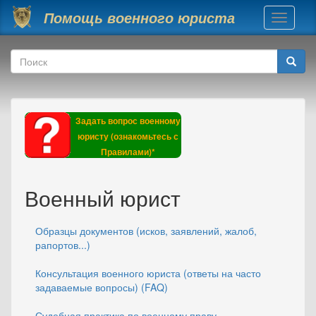
Перейти к основному содержанию
Помощь военного юриста
Toggle
navigati
Форма поиска
Поиск
Задать вопрос военному
юристу (ознакомьтесь с
Правилами)*
Военный юрист
Образцы документов (исков, заявлений, жалоб,
рапортов...)
Консультация военного юриста (ответы на часто
задаваемые вопросы) (FAQ)
Судебная практика по военному праву