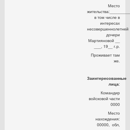
Место
жительства:________
в том числе в
интересах
несовершеннолетней
дочери
Мартияновой __
___, 19__ г.р.
Проживает там
же.
Заинтересованные
лица
:
Командир
войсковой части
0000
Место
нахождения:
00000, обл,