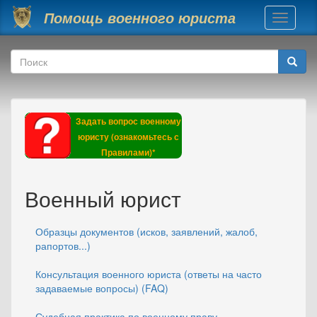
Перейти к основному содержанию
Помощь военного юриста
Toggle
navigati
Форма поиска
Поиск
Задать вопрос военному
юристу (ознакомьтесь с
Правилами)*
Военный юрист
Образцы документов (исков, заявлений, жалоб,
рапортов...)
Консультация военного юриста (ответы на часто
задаваемые вопросы) (FAQ)
Судебная практика по военному праву