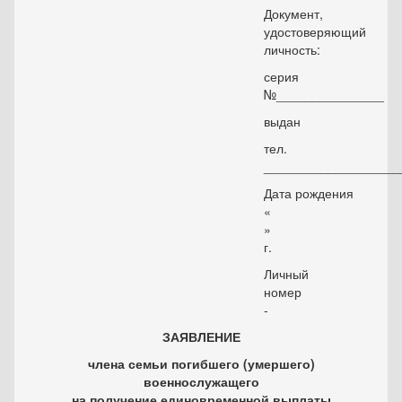
Документ,
удостоверяющий
личность:
серия
№_______________
выдан
тел.
___________________
Дата рождения
«
»
г.
Личный
номер
-
ЗАЯВЛЕНИЕ
члена семьи погибшего (умершего)
военнослужащего
на получение единовременной выплаты