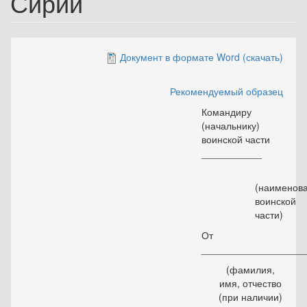
Сирии
Документ в формате Word (скачать)
Рекомендуемый образец
Командиру
(начальнику)
воинской части
___________
(наименов
воинской
части)
От
___________________
(фамилия,
имя, отчество
(при наличии)