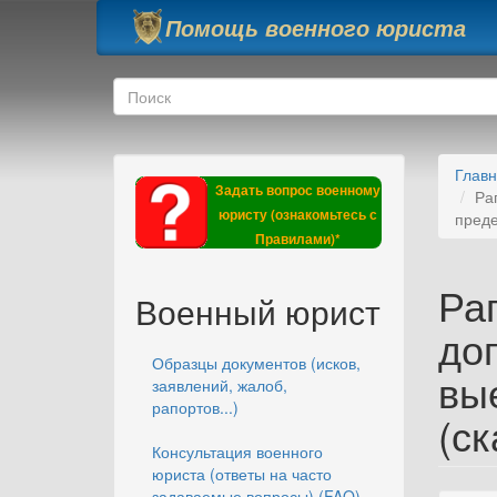
Перейти к основному содержанию
Помощь военного юриста
Форма поиска
Поиск
Глав
Задать вопрос военному
Ра
юристу (ознакомьтесь с
преде
Правилами)*
Ра
Военный юрист
до
Образцы документов (исков,
вы
заявлений, жалоб,
рапортов...)
(ск
Консультация военного
юриста (ответы на часто
задаваемые вопросы) (FAQ)