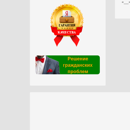
«__»
Решение
гражданских
проблем