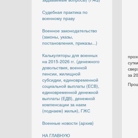
Судебная практика по
военному праву
Военное законодательство
(законы, указы,
постановления, приказы...)
В 
Калькуляторы для военных
прох
на 2015-2026 гг. (денежного
сутк
довольствия, военной
свер
пенсии, жилищной
за 20
субсидии, единовременной
Прош
социальной выплаты (ЕСВ),
единовременной денежной
выплаты (ЕДВ), денежной
компенсации за наем
(поднаем) жилья), ГЖС
Военные новости (архив)
НА ГЛАВНУЮ