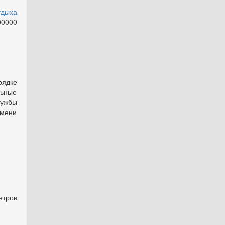
тдыха
00000
рядке
льные
лужбы
емени
ов