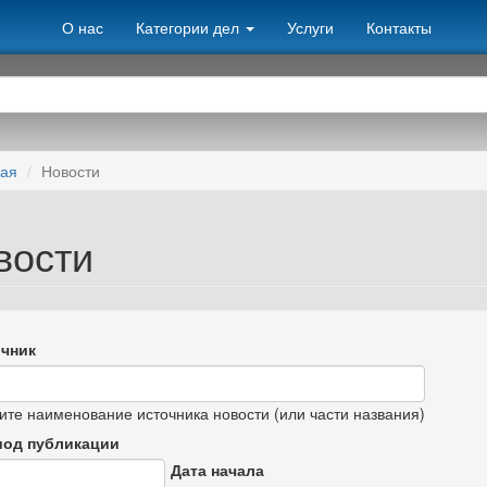
О нас
Категории дел
Услуги
Контакты
ная
Новости
вости
чник
ите наименование источника новости (или части названия)
иод публикации
Дата начала