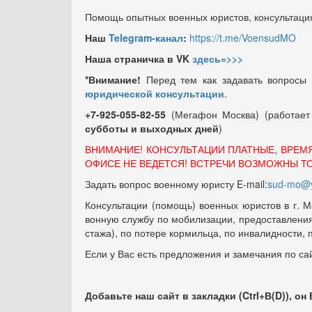
Помощь опытных военных юристов, консультация
Наш
Telegram-канал
:
https://t.me/VoensudMO
Наша страничка в VK
здесь=>>>
*Внимание!
Перед тем как задавать вопросы
юридической консультации
.
+7-925-055-82-55
(Мегафон Москва) (работае
субботы и выходных
дней
)
ВНИМАНИЕ! КОНСУЛЬТАЦИИ ПЛАТНЫЕ, ВРЕМ
ОФИСЕ НЕ ВЕДЕТСЯ! ВСТРЕЧИ ВОЗМОЖНЫ Т
Задать вопрос военному юристу E-mail:
sud-mo@y
Консультации (помощь) военных юристов в г. М
вонную службу по мобилизации, предоставления 
стажа), по потере кормильца, по инвалидности,
Если у Вас есть предложения и замечания по са
Добавьте наш сайт в закладки (Ctrl+В(D)), он