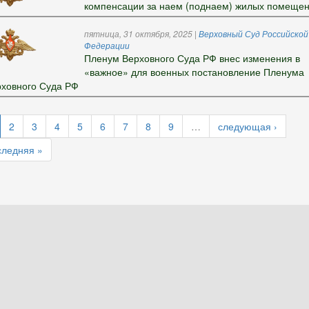
компенсации за наем (поднаем) жилых помеще
пятница, 31 октября, 2025
|
Верховный Суд Российской
Федерации
Пленум Верховного Суда РФ внес изменения в
«важное» для военных постановление Пленума
ховного Суда РФ
2
3
4
5
6
7
8
9
…
следующая ›
следняя »