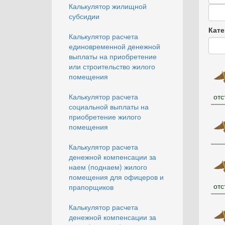
Калькулятор жилищной
Дата
субсидии
Дата
Кате
Калькулятор расчета
единовременной денежной
выплаты на приобретение
или строительство жилого
помещения
Калькулятор расчета
отс
социальной выплаты на
приобретение жилого
помещения
Калькулятор расчета
денежной компенсации за
наем (поднаем) жилого
помещения для офицеров и
отс
прапорщиков
Калькулятор расчета
денежной компенсации за