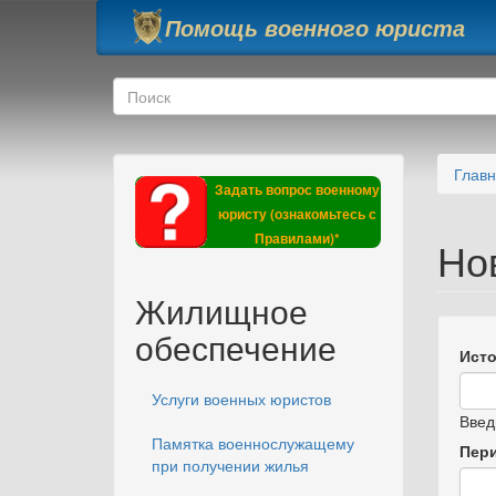
Перейти к основному содержанию
Помощь военного юриста
Форма поиска
Поиск
Глав
Задать вопрос военному
юристу (ознакомьтесь с
Правилами)*
Но
Жилищное
обеспечение
Исто
Услуги военных юристов
Введ
Памятка военнослужащему
Пер
при получении жилья