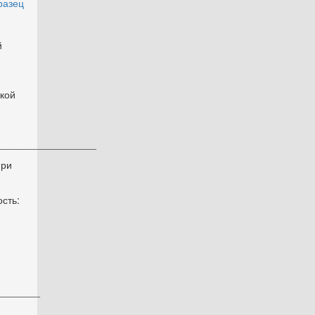
разец
й
кой
__________________
при
сть:
________