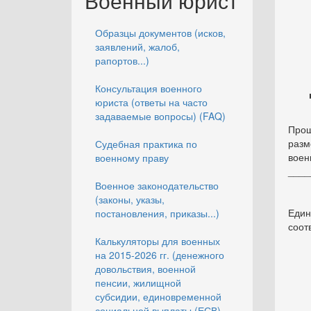
Военный юрист
Образцы документов (исков,
заявлений, жалоб,
рапортов...)
Консультация военного
юриста (ответы на часто
задаваемые вопросы) (FAQ)
Прош
разм
Судебная практика по
воен
военному праву
____
Военное законодательство
(законы, указы,
Един
постановления, приказы...)
соот
Калькуляторы для военных
на 2015-2026 гг. (денежного
довольствия, военной
пенсии, жилищной
субсидии, единовременной
социальной выплаты (ЕСВ),