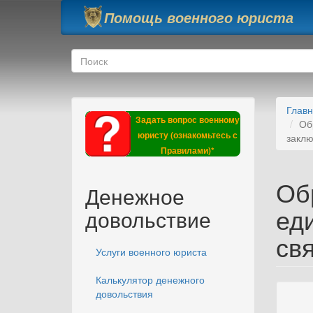
Перейти к основному содержанию
Помощь военного юриста
Форма поиска
Поиск
Глав
Задать вопрос военному
Об
юристу (ознакомьтесь с
заклю
Правилами)*
Об
Денежное
ед
довольствие
св
Услуги военного юриста
Калькулятор денежного
довольствия