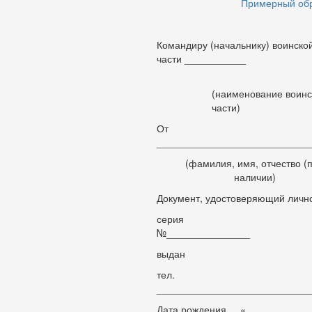
Примерный об
Командиру (начальнику) воинско
части ___________
(наименование воинс
части)
От
___________________________
(фамилия, имя, отчество (
наличии)
Документ, удостоверяющий лично
серия
№_______________
выдан
тел.
___________________________
Дата рождения «