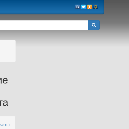
ие
та
чать)