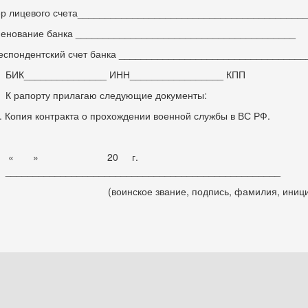
р лицевого счета_________________________________________
енование банка ________________________________________
еспондентский счет банка __________________________________
БИК_______________ ИНН_________________ КПП
К рапорту прилагаю следующие документы:
Копия контракта о прохождении военной службы в ВС РФ.
« » 20 г.
__________________________________________________
(воинское звание, подпись, фамилия, иниц