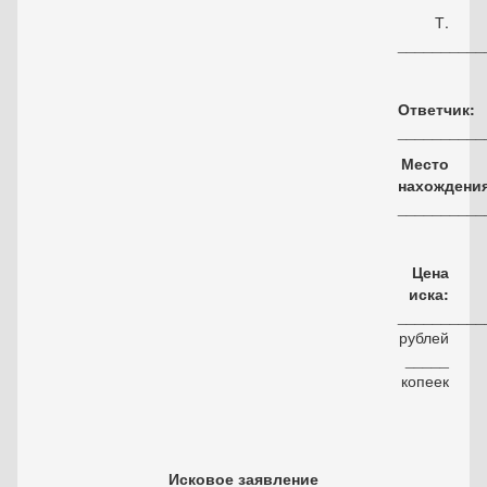
Т.
__________
Ответчик:
__________
Место
нахождения
__________
Цена
иска:
__________
рублей
_____
копеек
Исковое заявление