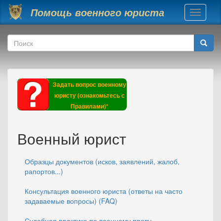
Перейти к основному содержанию
Помощь военного юриста
Toggle
navigati
Форма поиска
Поиск
Задать вопрос военному
юристу (ознакомьтесь с
Правилами)*
Военный юрист
Образцы документов (исков, заявлений, жалоб,
рапортов...)
Консультация военного юриста (ответы на часто
задаваемые вопросы) (FAQ)
Судебная практика по военному праву