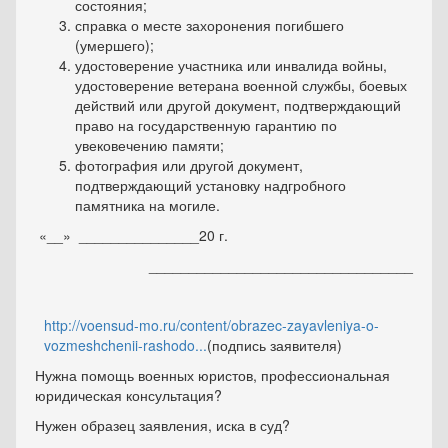
состояния;
справка о месте захоронения погибшего
(умершего);
удостоверение участника или инвалида войны,
удостоверение ветерана военной службы, боевых
действий или другой документ, подтверждающий
право на государственную гарантию по
увековечению памяти;
фотография или другой документ,
подтверждающий установку надгробного
памятника на могиле.
«__»
_______________20
г.
_________________________________
http://voensud-mo.ru/content/obrazec-zayavleniya-o-
vozmeshchenii-rashodo...
(подпись заявителя)
Нужна помощь военных юристов, профессиональная
юридическая консультация?
Нужен образец заявления, иска в суд?