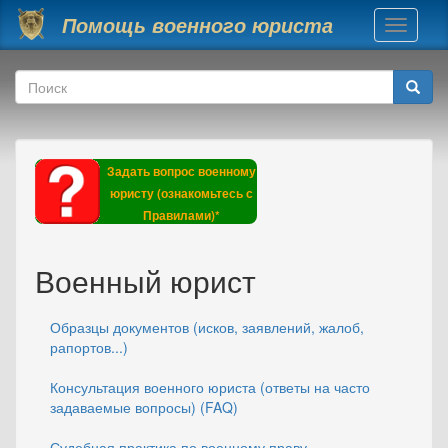
Перейти к основному содержанию
Помощь военного юриста
Toggle
navigati
Форма поиска
Поиск
Задать вопрос военному
юристу (ознакомьтесь с
Правилами)*
Военный юрист
Образцы документов (исков, заявлений, жалоб,
рапортов...)
Консультация военного юриста (ответы на часто
задаваемые вопросы) (FAQ)
Судебная практика по военному праву