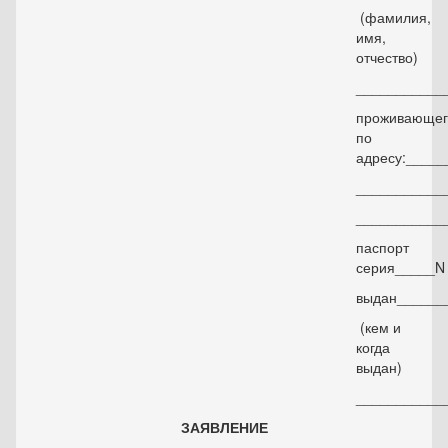
(фамилия,
имя,
отчество)
___________
проживающег
по
адресу:____
___________
___________
паспорт
серия_____N
выдан______
(кем и
когда
выдан)
___________
ЗАЯВЛЕНИЕ