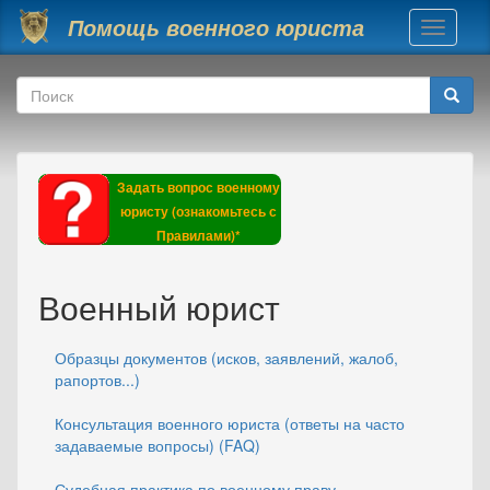
Перейти к основному содержанию
Помощь военного юриста
Toggle
navigati
Форма поиска
Поиск
Задать вопрос военному
юристу (ознакомьтесь с
Правилами)*
Военный юрист
Образцы документов (исков, заявлений, жалоб,
рапортов...)
Консультация военного юриста (ответы на часто
задаваемые вопросы) (FAQ)
Судебная практика по военному праву