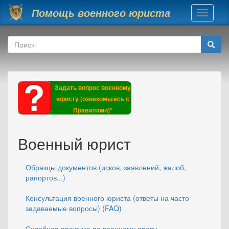
Перейти к основному содержанию
Помощь военного юриста
Toggle
navigati
Форма поиска
Поиск
Задать вопрос военному
юристу (ознакомьтесь с
Правилами)*
Военный юрист
Образцы документов (исков, заявлений, жалоб,
рапортов...)
Консультация военного юриста (ответы на часто
задаваемые вопросы) (FAQ)
Судебная практика по военному праву