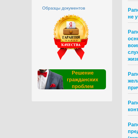
Образцы документов
Рап
не 
Рап
осн
вои
слу
жиз
Решение
Рап
гражданских
жел
проблем
при
Рап
конт
Рап
пре
(ска