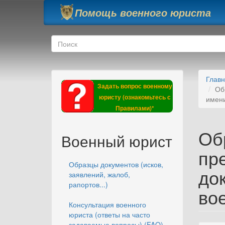
Перейти к основному содержанию
Помощь военного юриста
Форма поиска
Поиск
Глав
Задать вопрос военному
Об
юристу (ознакомьтесь с
имен
Правилами)*
Об
Военный юрист
пре
Образцы документов (исков,
до
заявлений, жалоб,
рапортов...)
во
Консультация военного
юриста (ответы на часто
задаваемые вопросы) (FAQ)