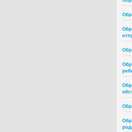
Обр
Обр
отп
Обр
Обр
реб
Обр
обс
Обр
Обр
род