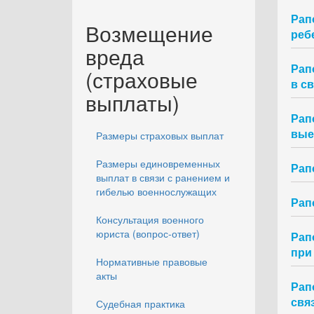
Рап
Возмещение
ребе
вреда
Рап
(страховые
в с
выплаты)
Рап
вые
Размеры страховых выплат
Размеры единовременных
Рап
выплат в связи с ранением и
гибелью военнослужащих
Рап
Консультация военного
юриста (вопрос-ответ)
Рап
при
Нормативные правовые
акты
Рап
свя
Судебная практика