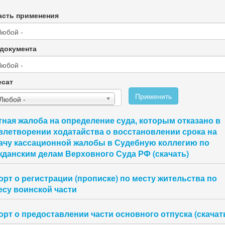
сть применения
документа
есат
Применить
 Любой -
тная жалоба на определение суда, которым отказано в
влетворении ходатайства о восстановлении срока на
ачу кассационной жалобы в Судебную коллегию по
жданским делам Верховного Суда РФ (скачать)
орт о регистрации (прописке) по месту жительства по
есу воинской части
орт о предоставлении части основного отпуска (скачат