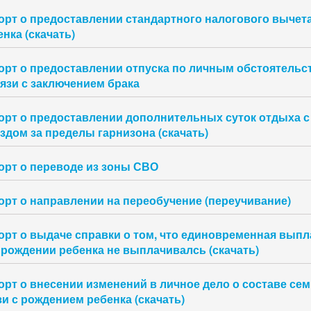
орт о предоставлении стандартного налогового вычета
нка (скачать)
орт о предоставлении отпуска по личным обстоятельс
вязи с заключением брака
орт о предоставлении дополнительных суток отдыха с
здом за пределы гарнизона (скачать)
орт о переводе из зоны СВО
орт о направлении на переобучение (переучивание)
орт о выдаче справки о том, что единовременная выпл
 рождении ребенка не выплачивалсь (скачать)
орт о внесении изменений в личное дело о составе сем
зи с рождением ребенка (скачать)