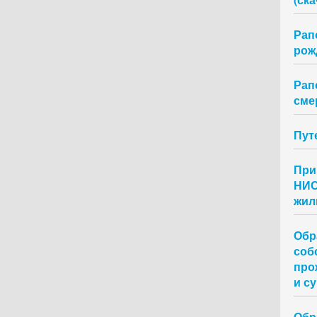
Рап
рож
Рап
сме
Пут
При
НИС
жил
Обр
соб
про
и су
Обр