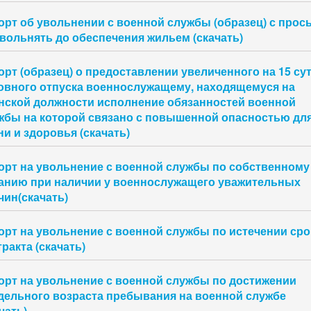
орт об увольнении с военной службы (образец) с прос
увольнять до обеспечения жильем (скачать)
орт (образец) о предоставлении увеличенного на 15 су
овного отпуска военнослужащему, находящемуся на
нской должности исполнение обязанностей военной
жбы на которой связано с повышенной опасностью дл
ни и здоровья (скачать)
орт на увольнение с военной службы по собственному
анию при наличии у военнослужащего уважительных
чин(скачать)
орт на увольнение с военной службы по истечении сро
ракта (скачать)
орт на увольнение с военной службы по достижении
дельного возраста пребывания на военной службе
чать)