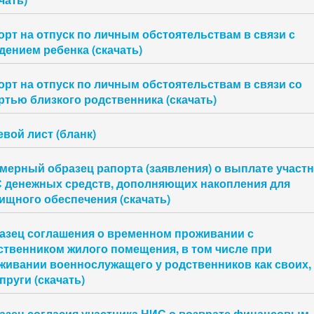
орт на отпуск по личным обстоятельствам в связи с
дением ребенка (скачать)
орт на отпуск по личным обстоятельствам в связи со
ртью близкого родственника (скачать)
евой лист (бланк)
мерный образец рапорта (заявления) о выплате участн
 денежных средств, дополняющих накопления для
ищного обеспечения (скачать)
азец соглашения о временном проживании с
ственником жилого помещения, в том числе при
живании военнослужащего у родственников как своих, 
пруги (скачать)
азец согласия участника НИС о возврате финансовым