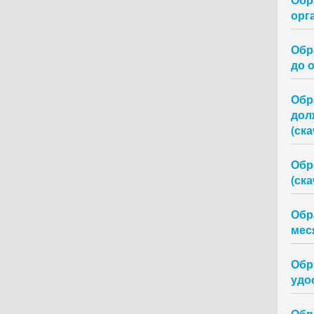
орг
Обр
до 
Обр
дол
(ска
Обр
(ска
Обр
меся
Обр
удо
Обр