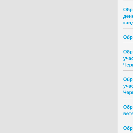
Обр
ден
кан
Обр
Обр
уча
Чер
Обр
уча
Чер
Обр
вет
Обр