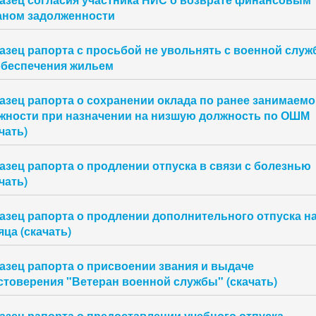
аном задолженности
азец рапорта с просьбой не увольнять с военной слу
обеспечения жильем
азец рапорта о сохранении оклада по ранее занимаемо
жности при назначении на низшую должность по ОШМ
чать)
азец рапорта о продлении отпуска в связи с болезнью
чать)
азец рапорта о продлении дополнительного отпуска на
ца (скачать)
азец рапорта о присвоении звания и выдаче
стоверения "Ветеран военной службы" (скачать)
азец рапорта о предоставлении учебного отпуска