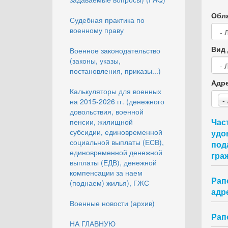
Обла
Судебная практика по
военному праву
Вид 
Военное законодательство
(законы, указы,
постановления, приказы...)
Адр
Калькуляторы для военных
-
на 2015-2026 гг. (денежного
довольствия, военной
Час
пенсии, жилищной
субсидии, единовременной
удо
социальной выплаты (ЕСВ),
под
единовременной денежной
гра
выплаты (ЕДВ), денежной
компенсации за наем
Рап
(поднаем) жилья), ГЖС
адр
Военные новости (архив)
Рап
НА ГЛАВНУЮ