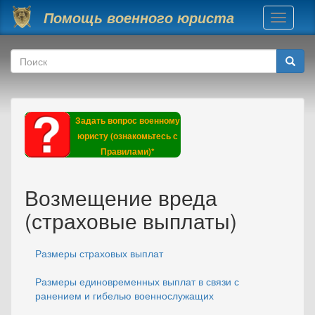
Перейти к основному содержанию
Помощь военного юриста
Toggle
navigati
Форма поиска
Поиск
Задать вопрос военному
юристу (ознакомьтесь с
Правилами)*
Возмещение вреда
(страховые выплаты)
Размеры страховых выплат
Размеры единовременных выплат в связи с
ранением и гибелью военнослужащих