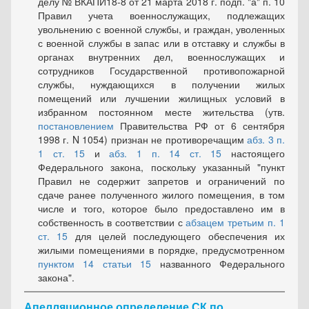
делу № ВКАПИ18-8 от 21 марта 2018 г. подп. "а" п. 10
Правил учета военнослужащих, подлежащих
увольнению с военной службы, и граждан, уволенных
с военной службы в запас или в отставку и службы в
органах внутренних дел, военнослужащих и
сотрудников Государственной противопожарной
службы, нуждающихся в получении жилых
помещений или лучшении жилищных условий в
избранном постоянном месте жительства (утв.
постановлением
Правительства РФ от 6 сентября
1998 г. N 1054) признан не противоречащим
абз. 3 п.
1 ст. 15
и
абз. 1 п. 14 ст. 15
настоящего
Федерального закона, поскольку указанный "пункт
Правил не содержит запретов и ограничений по
сдаче ранее полученного жилого помещения, в том
числе и того, которое было предоставлено им в
собственность в соответствии с
абзацем третьим п. 1
ст. 15
для целей последующего обеспечения их
жилыми помещениями в порядке, предусмотренном
пунктом 14 статьи 15
названного Федерального
закона".
Апелляционное определение СК по