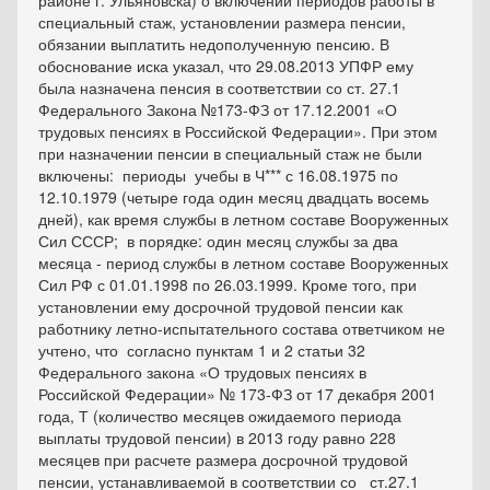
районе г. Ульяновска) о включении периодов работы в
специальный стаж, установлении размера пенсии,
обязании выплатить недополученную пенсию. В
обоснование иска указал, что 29.08.2013 УПФР ему
была назначена пенсия в соответствии со ст. 27.1
Федерального Закона №173-ФЗ от 17.12.2001 «О
трудовых пенсиях в Российской Федерации». При этом
при назначении пенсии в специальный стаж не были
включены: периоды учебы в Ч*** с 16.08.1975 по
12.10.1979 (четыре года один месяц двадцать восемь
дней), как время службы в летном составе Вооруженных
Сил СССР; в порядке: один месяц службы за два
месяца - период службы в летном составе Вооруженных
Сил РФ с 01.01.1998 по 26.03.1999. Кроме того, при
установлении ему досрочной трудовой пенсии как
работнику летно-испытательного состава ответчиком не
учтено, что согласно пунктам 1 и 2 статьи 32
Федерального закона «О трудовых пенсиях в
Российской Федерации» № 173-ФЗ от 17 декабря 2001
года, Т (количество месяцев ожидаемого периода
выплаты трудовой пенсии) в 2013 году равно 228
месяцев при расчете размера досрочной трудовой
пенсии, устанавливаемой в соответствии со ст.27.1