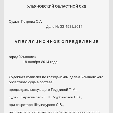
УЛЬЯНОВСКИЙ ОБЛАСТНОЙ СУД
Судья Петрова С.А
Дело № 33-4538/2014
А П Е Л Л Я Ц И О Н Н О Е О П Р Е Д Е Л Е Н И Е
город Ульяновск
18 ноября 2014 года
Судебная коллегия по гражданским делам Ульяновского
областного суда в составе:
председательствующего Грудкиной Т.М.,
судей Герасимовой Е.Н., Чурбановой Е.В.,
при секретаре Штукатурове С.В.,
рассмотрела в открытом судебном заседании дело по