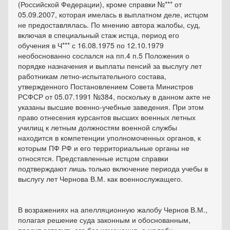
(Российской Федерации), кроме справки №*** от
05.09.2007, которая имелась в выплатном деле, истцом
не предоставлялась. По мнению автора жалобы, суд,
включая в специальный стаж истца, период его
обучения в Ч*** с 16.08.1975 по 12.10.1979
необоснованно сослался на пп.4 п.5 Положения о
порядке назначения и выплаты пенсий за выслугу лет
работникам летно-испытательного состава,
утвержденного Постановлением Совета Министров
РСФСР от 05.07.1991 №384, поскольку в данном акте не
указаны высшие военно-учебные заведения. При этом
право отнесения курсантов высших военных летных
училищ к летным должностям военной службы
находится в компетенции уполномоченных органов, к
которым ПФ РФ и его территориальные органы не
относятся. Представленные истцом справки
подтверждают лишь только включение периода учебы в
выслугу лет Чернова В.М. как военнослужащего.
В возражениях на апелляционную жалобу Чернов В.М.,
полагая решение суда законным и обоснованным,