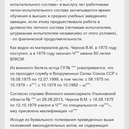
испытательного состава» в выслугу лет работникам
летно-испытательного состава засчитывается время
обучения в высших и средних учебных заведениях
авиации, если этому предшествовала работа в
должностях летного состава (летчикам-испытателям,
штурманам-испытателям независимо от этого условия),
- по фактической продолжительности.
Как видно из материалов дела, Чернов В.М. в 1975 году
поступил, а в 1979 году окончил Ч*** имени 50-летия
ВЛКСМ.
Из военного билета истца ГЛ № *** усматривается, что
он проходил службу в Вооруженных Силах Союза ССР с
16.08.1975 по 12.07.1999, в том числе: с 08.1975 по
10.1979 – к***; с 10.1979 по 10.1982 – ш***.
Согласно справке Военного комиссариата Ульяновской
области № *** от 28.08.2013, Чернов В.М. с 16.08.1975
по 12.10.1979 учился в Ч*** по специальности «ш***»,
ему присвоена квалификация «о***
Исходя из буквального толкования приведенных выше
положений законодательных актов, не содержащих