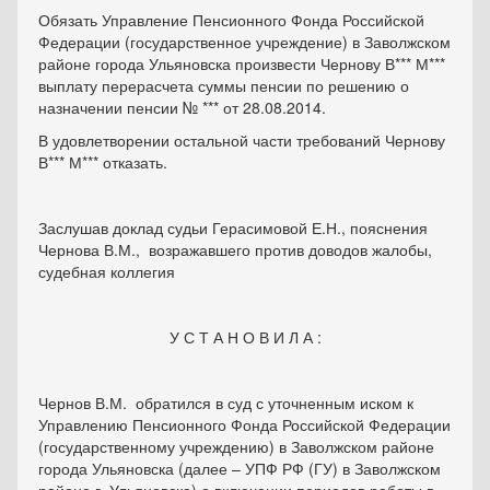
Обязать Управление Пенсионного Фонда Российской
Федерации (государственное учреждение) в Заволжском
районе города Ульяновска произвести Чернову В*** М***
выплату перерасчета суммы пенсии по решению о
назначении пенсии № *** от 28.08.2014.
В удовлетворении остальной части требований Чернову
В*** М*** отказать.
Заслушав доклад судьи Герасимовой Е.Н., пояснения
Чернова В.М., возражавшего против доводов жалобы,
судебная коллегия
У С Т А Н О В И Л А :
Чернов В.М. обратился в суд с уточненным иском к
Управлению Пенсионного Фонда Российской Федерации
(государственному учреждению) в Заволжском районе
города Ульяновска (далее – УПФ РФ (ГУ) в Заволжском