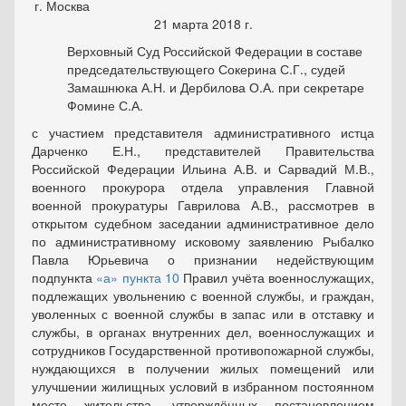
г. Москва
21 марта 2018 г.
Верховный Суд Российской Федерации в составе
председательствующего Сокерина С.Г., судей
Замашнюка А.Н. и Дербилова О.А. при секретаре
Фомине С.А.
с участием представителя административного истца
Дарченко Е.Н., представителей Правительства
Российской Федерации Ильина А.В. и Сарвадий М.В.,
военного прокурора отдела управления Главной
военной прокуратуры Гаврилова А.В., рассмотрев в
открытом судебном заседании административное дело
по административному исковому заявлению Рыбалко
Павла Юрьевича о признании недействующим
подпункта
«а» пункта 10
Правил учёта военнослужащих,
подлежащих увольнению с военной службы, и граждан,
уволенных с военной службы в запас или в отставку и
службы, в органах внутренних дел, военнослужащих и
сотрудников Государственной противопожарной службы,
нуждающихся в получении жилых помещений или
улучшении жилищных условий в избранном постоянном
месте жительства, утверждённых постановлением