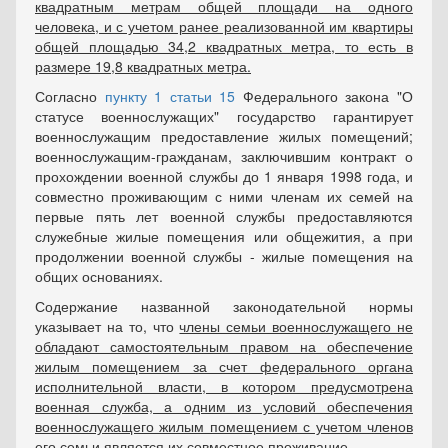
квадратным метрам общей площади на одного
человека, и с учетом ранее реализованной им квартиры
общей площадью 34,2 квадратных метра, то есть в
размере 19,8 квадратных метра.
Согласно
пункту 1 статьи 15
Федерального закона "О
статусе военнослужащих" государство гарантирует
военнослужащим предоставление жилых помещений;
военнослужащим-гражданам, заключившим контракт о
прохождении военной службы до 1 января 1998 года, и
совместно проживающим с ними членам их семей на
первые пять лет военной службы предоставляются
служебные жилые помещения или общежития, а при
продолжении военной службы - жилые помещения на
общих основаниях.
Содержание названной законодательной нормы
указывает на то, что
члены семьи военнослужащего не
обладают самостоятельным правом на обеспечение
жилым помещением за счет федерального органа
исполнительной власти, в котором предусмотрена
военная служба, а одним из условий обеспечения
военнослужащего жилым помещением с учетом членов
его семьи является их совместное проживание.