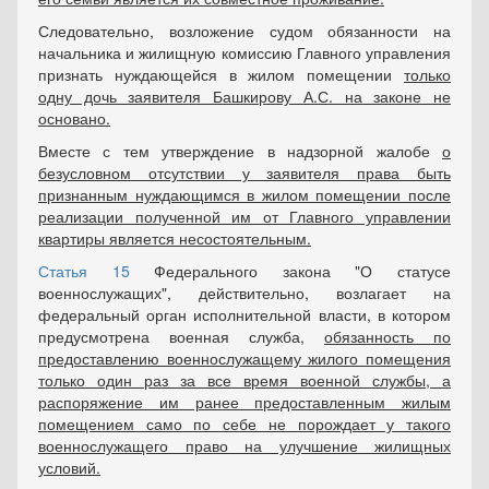
Следовательно, возложение судом обязанности на
начальника и жилищную комиссию Главного управления
признать нуждающейся в жилом помещении
только
одну дочь заявителя Башкирову А.С. на законе не
основано.
Вместе с тем утверждение в надзорной жалобе
о
безусловном отсутствии у заявителя права быть
признанным нуждающимся в жилом помещении после
реализации полученной им от Главного управлении
квартиры является несостоятельным.
Статья 15
Федерального закона "О статусе
военнослужащих", действительно, возлагает на
федеральный орган исполнительной власти, в котором
предусмотрена военная служба,
обязанность по
предоставлению военнослужащему жилого помещения
только один раз за все время военной службы, а
распоряжение им ранее предоставленным жилым
помещением само по себе не порождает у такого
военнослужащего право на улучшение жилищных
условий.