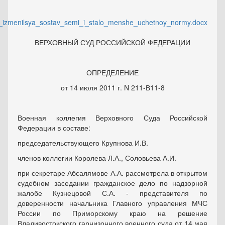
i_izmenilsya_sostav_semi_i_stalo_menshe_uchetnoy_normy.docx
ВЕРХОВНЫЙ СУД РОССИЙСКОЙ ФЕДЕРАЦИИ
ОПРЕДЕЛЕНИЕ
от 14 июля 2011 г. N 211-В11-8
Военная коллегия Верховного Суда Российской
Федерации в составе:
председательствующего Крупнова И.В.
членов коллегии Королева Л.А., Соловьева А.И.
при секретаре Абсалямове А.А. рассмотрела в открытом
судебном заседании гражданское дело по надзорной
жалобе Кузнецовой С.А. - представителя по
доверенности начальника Главного управления МЧС
России по Приморскому краю на решение
Владивостокского гарнизонного военного суда от 14 мая