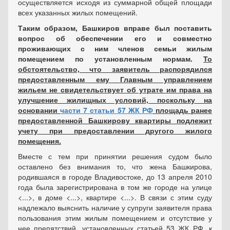
осуществляется исходя из суммарной общей площади
всех указанных жилых помещений.
Таким образом, Башкиров вправе был поставить
вопрос об обеспечении его и совместно
проживающих с ним членов семьи жилым
помещением по установленным нормам.
То
обстоятельство, что заявитель распорядился
предоставленным ему Главным управлением
жильем не свидетельствует об утрате им права на
улучшение жилищных условий, поскольку на
основании
части 7 статьи 57 ЖК РФ
площадь ранее
предоставленной Башкирову квартиры подлежит
учету при предоставлении другого жилого
помещения.
Вместе с тем при принятии решения судом было
оставлено без внимания то, что жена Башкирова,
родившаяся в городе Владивостоке, до 13 апреля 2010
года была зарегистрирована в том же городе на улице
<...>, в доме <...>, квартире <...>. В связи с этим суду
надлежало выяснить наличие у супруги заявителя права
пользования этим жилым помещением и отсутствие у
нее препятствий, установленных статьей 53 ЖК РФ, к