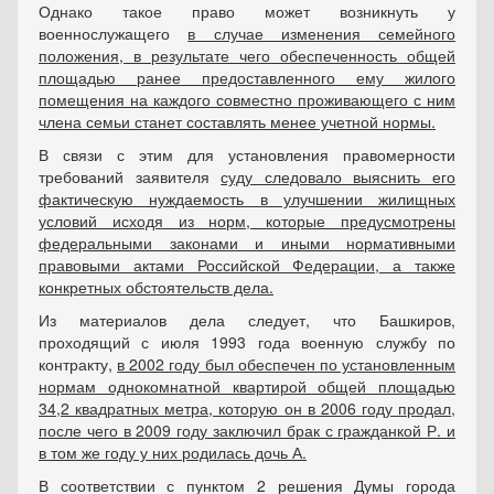
Однако такое право может возникнуть у
военнослужащего
в случае изменения семейного
положения, в результате чего обеспеченность общей
площадью ранее предоставленного ему жилого
помещения на каждого совместно проживающего с ним
члена семьи станет составлять менее учетной нормы.
В связи с этим для установления правомерности
требований заявителя
суду следовало выяснить его
фактическую нуждаемость в улучшении жилищных
условий исходя из норм, которые предусмотрены
федеральными законами и иными нормативными
правовыми актами Российской Федерации, а также
конкретных обстоятельств дела.
Из материалов дела следует, что Башкиров,
проходящий с июля 1993 года военную службу по
контракту,
в 2002 году был обеспечен по установленным
нормам однокомнатной квартирой общей площадью
34,2 квадратных метра, которую он в 2006 году продал,
после чего в 2009 году заключил брак с гражданкой Р. и
в том же году у них родилась дочь А.
В соответствии с пунктом 2 решения Думы города