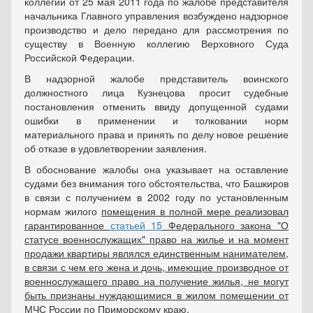
коллегии от 25 мая 2011 года по жалобе представителя
начальника Главного управления возбуждено надзорное
производство и дело передано для рассмотрения по
существу в Военную коллегию Верховного Суда
Российской Федерации.
В надзорной жалобе представитель воинского
должностного лица Кузнецова просит судебные
постановления отменить ввиду допущенной судами
ошибки в применении и толковании норм
материального права и принять по делу новое решение
об отказе в удовлетворении заявления.
В обоснование жалобы она указывает на оставление
судами без внимания того обстоятельства, что Башкиров
в связи с получением в 2002 году по установленным
нормам жилого
помещения в полной мере реализовал
гарантированное
статьей 15
Федерального закона "О
статусе военнослужащих" право на жилье и на момент
продажи квартиры являлся единственным нанимателем,
в связи с чем его жена и дочь, имеющие производное от
военнослужащего право на получение жилья, не могут
быть признаны нуждающимися в жилом помещении от
МЧС России по Приморскому краю.