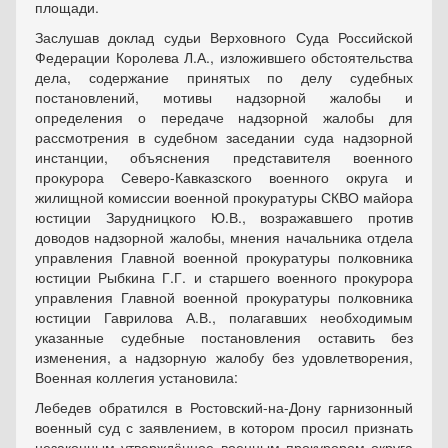
площади.
Заслушав доклад судьи Верховного Суда Российской
Федерации Королева Л.А., изложившего обстоятельства
дела, содержание принятых по делу судебных
постановлений, мотивы надзорной жалобы и
определения о передаче надзорной жалобы для
рассмотрения в судебном заседании суда надзорной
инстанции, объяснения представителя военного
прокурора Северо-Кавказского военного округа и
жилищной комиссии военной прокуратуры СКВО майора
юстиции Зарудницкого Ю.В., возражавшего против
доводов надзорной жалобы, мнения начальника отдела
управления Главной военной прокуратуры полковника
юстиции Рыбкина Г.Г. и старшего военного прокурора
управления Главной военной прокуратуры полковника
юстиции Гаврилова А.В., полагавших необходимым
указанные судебные постановления оставить без
изменения, а надзорную жалобу без удовлетворения,
Военная коллегия установила:
Лебедев обратился в Ростовский-на-Дону гарнизонный
военный суд с заявлением, в котором просил признать
незаконным утверждённое военным прокурором округа