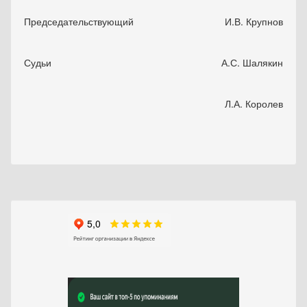
Председательствующий
И.В. Крупнов
Судьи
А.С. Шалякин
Л.А. Королев