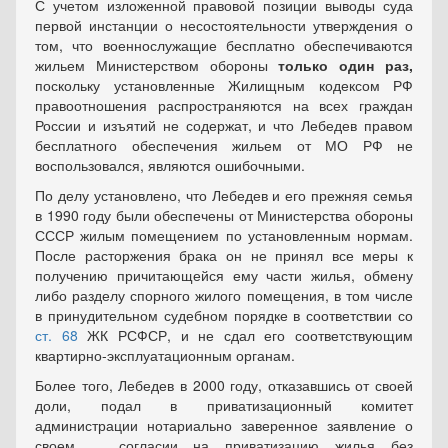
С учетом изложенной правовой позиции выводы суда
первой инстанции о несостоятельности утверждения о
том, что военнослужащие бесплатно обеспечиваются
жильем Министерством обороны
только один раз,
поскольку установленные Жилищным кодексом РФ
правоотношения распространяются на всех граждан
России и изъятий не содержат, и что Лебедев правом
бесплатного обеспечения жильем от МО РФ не
воспользовался, являются ошибочными.
По делу установлено, что Лебедев и его прежняя семья
в 1990 году были обеспечены от Министерства обороны
СССР жилым помещением по установленным нормам.
После расторжения брака он не принял все меры к
получению причитающейся ему части жилья, обмену
либо разделу спорного жилого помещения, в том числе
в принудительном судебном порядке в соответствии со
ст. 68
ЖК РСФСР, и не сдал его соответствующим
квартирно-эксплуатационным органам.
Более того, Лебедев в 2000 году, отказавшись от своей
доли, подал в приватизационный комитет
администрации нотариально заверенное заявление о
своем ... согласии на приватизацию жилья без