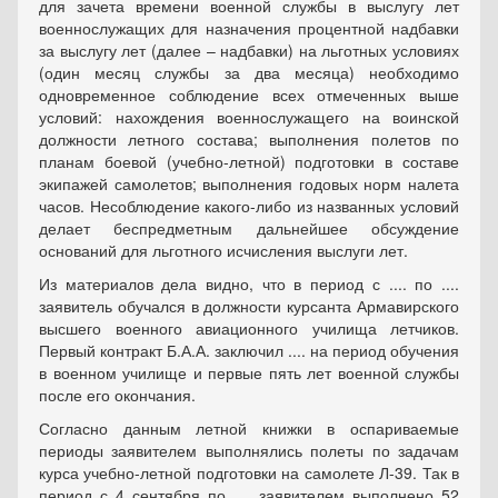
для зачета времени военной службы в выслугу лет
военнослужащих для назначения процентной надбавки
за выслугу лет (далее – надбавки) на льготных условиях
(один месяц службы за два месяца) необходимо
одновременное соблюдение всех отмеченных выше
условий: нахождения военнослужащего на воинской
должности летного состава; выполнения полетов по
планам боевой (учебно-летной) подготовки в составе
экипажей самолетов; выполнения годовых норм налета
часов. Несоблюдение какого-либо из названных условий
делает беспредметным дальнейшее обсуждение
оснований для льготного исчисления выслуги лет.
Из материалов дела видно, что в период с .... по ....
заявитель обучался в должности курсанта Армавирского
высшего военного авиационного училища летчиков.
Первый контракт Б.А.А. заключил .... на период обучения
в военном училище и первые пять лет военной службы
после его окончания.
Согласно данным летной книжки в оспариваемые
периоды заявителем выполнялись полеты по задачам
курса учебно-летной подготовки на самолете Л-39. Так в
период с 4 сентября по .... заявителем выполнено 52