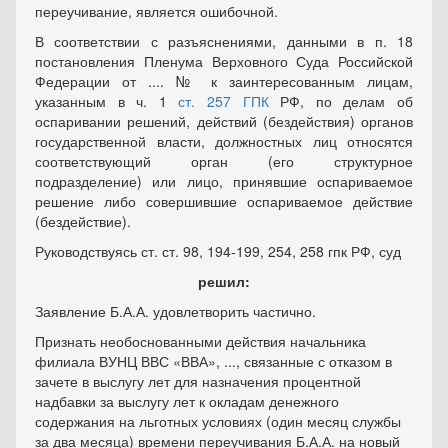
переучивание, является ошибочной.
В соответствии с разъяснениями, данными в п. 18
постановления Пленума Верховного Суда Российской
Федерации от .... № к заинтересованным лицам,
указанным в ч. 1
ст. 257 ГПК
РФ, по делам об
оспаривании решений, действий (бездействия) органов
государственной власти, должностных лиц относятся
соответствующий орган (его структурное
подразделение) или лицо, принявшие оспариваемое
решение либо совершившие оспариваемое действие
(бездействие).
Руководствуясь ст. ст. 98, 194-199, 254, 258 гпк РФ, суд
решил:
Заявление Б.А.А. удовлетворить частично.
Признать необоснованными действия начальника
филиала ВУНЦ ВВС «ВВА», ..., связанные с отказом в
зачете в выслугу лет для назначения процентной
надбавки за выслугу лет к окладам денежного
содержания на льготных условиях (один месяц службы
за два месяца) времени переучивания Б.А.А. на новый