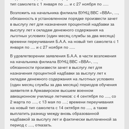
тип самолета с 1 января по .... и с 27 ноября по .....
Возложить на начальника филиала ВУНЦ ВВС «ВВА», ...,
обязанность в установленном порядке произвести зачет
в выслугу лет для назначения процентной надбавки за
выслугу лет к окладам денежного содержания на
льготных условиях (один месяц службы за два месяца)
времени переучивания Б.А.А. на новый тип самолета с 1
января по .... и с 27 ноября по .....
В удовлетворении заявления Б.А.А. в части возложения
на начальника филиала ВУНЦ ВВС «ВВА», ...,
обязанности произвести зачет в выслугу лет для
назначения процентной надбавки за выслугу лет к
окладам денежного содержания на льготных условиях
(один месяц службы за два месяца) периодов обучения
заявителя в Армавирском высшем военном
авиационном училище летчиков: с 4 сентября по ...., со
2 марта по ...., с 13 мая по ....; времени переучивания
на новый тип самолета с 14 октября по ...., а также
выплатить разницу между вновь образованной
надбавкой за выслугу лет и фактически выплаченной за
период с ...., отказать.