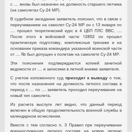
с .... вновь был назначен на должность старшего летчика
(на самолетах Су-24 МР).
В судебном заседании заявитель пояснил, что в связи с
переучиванием на самолет Су-24 МР он с 13 января по
.... прошел теоретический курс в 4 ЦБП ПЛС ВВС, ....
После этого в войсковой части 12852 он прошел
практическую подготовку, комплексные тренажи и на
основании приказа командира указанной воинской части
от .... № был допущен к полетам на самолете Су-24 МР.
Эти пояснения подтверждаются копией зачетной
ведомости от .... и записями в летной книжке заявителя.
С учетом изложенного суд
приходит к выводу
о том,
что после назначения на должность летного состава в
период с .... по .... заявитель проходил переучивание на
новый тип самолета.
Из расчета выслуги лет видно, что данный период
включен в общую продолжительность военной службы в
календарном исчислении.
Вместе с тем согласно п. 3 Правил при переучивании
военнослужащих летного состава на новую летную