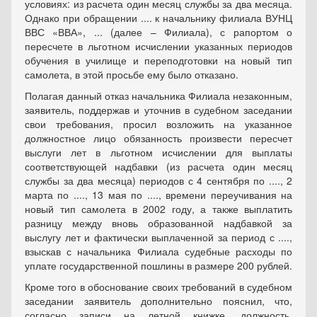
условиях: из расчета один месяц службы за два месяца.
Однако при обращении .... к начальнику филиала ВУНЦ
ВВС «ВВА», ... (далее – Филиала), с рапортом о
пересчете в льготном исчислении указанных периодов
обучения в училище и переподготовки на новый тип
самолета, в этой просьбе ему было отказано.
Полагая данный отказ начальника Филиала незаконным,
заявитель, поддержав и уточнив в судебном заседании
свои требования, просил возложить на указанное
должностное лицо обязанность произвести пересчет
выслуги лет в льготном исчислении для выплаты
соответствующей надбавки (из расчета один месяц
службы за два месяца) периодов с 4 сентября по ...., 2
марта по ...., 13 мая по ...., времени переучивания на
новый тип самолета в 2002 году, а также выплатить
разницу между вновь образованной надбавкой за
выслугу лет и фактически выплаченной за период с ....,
взыскав с начальника Филиала судебные расходы по
уплате государственной пошлины в размере 200 рублей.
Кроме того в обоснование своих требований в судебном
заседании заявитель дополнительно пояснил, что,
согласно записи на летной книжке, должность,