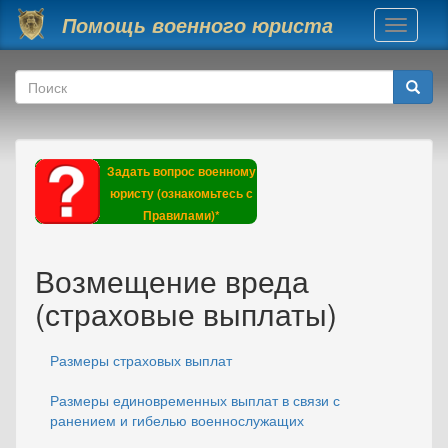
Перейти к основному содержанию
Помощь военного юриста
Toggle
navigati
Форма поиска
Поиск
Задать вопрос военному
юристу (ознакомьтесь с
Правилами)*
Возмещение вреда
(страховые выплаты)
Размеры страховых выплат
Размеры единовременных выплат в связи с
ранением и гибелью военнослужащих