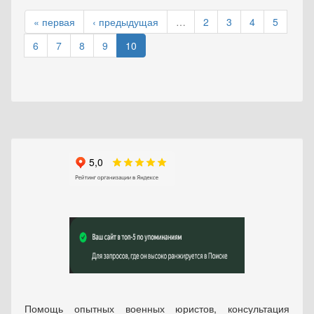
« первая
‹ предыдущая
…
2
3
4
5
6
7
8
9
10
Помощь опытных военных юристов, консультация