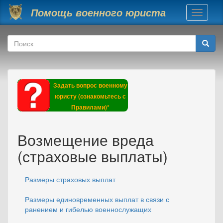
Перейти к основному содержанию
Помощь военного юриста
Toggle
navigati
Форма поиска
Поиск
Задать вопрос военному
юристу (ознакомьтесь с
Правилами)*
Возмещение вреда
(страховые выплаты)
Размеры страховых выплат
Размеры единовременных выплат в связи с
ранением и гибелью военнослужащих