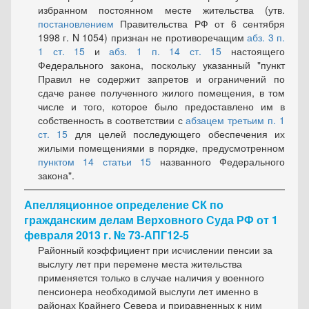
избранном постоянном месте жительства (утв.
постановлением
Правительства РФ от 6 сентября
1998 г. N 1054) признан не противоречащим
абз. 3 п.
1 ст. 15
и
абз. 1 п. 14 ст. 15
настоящего
Федерального закона, поскольку указанный "пункт
Правил не содержит запретов и ограничений по
сдаче ранее полученного жилого помещения, в том
числе и того, которое было предоставлено им в
собственность в соответствии с
абзацем третьим п. 1
ст. 15
для целей последующего обеспечения их
жилыми помещениями в порядке, предусмотренном
пунктом 14 статьи 15
названного Федерального
закона".
Апелляционное определение СК по
гражданским делам Верховного Суда РФ от 1
февраля 2013 г. № 73-АПГ12-5
Районный коэффициент при исчислении пенсии за
выслугу лет при перемене места жительства
применяется только в случае наличия у военного
пенсионера необходимой выслуги лет именно в
районах Крайнего Севера и приравненных к ним