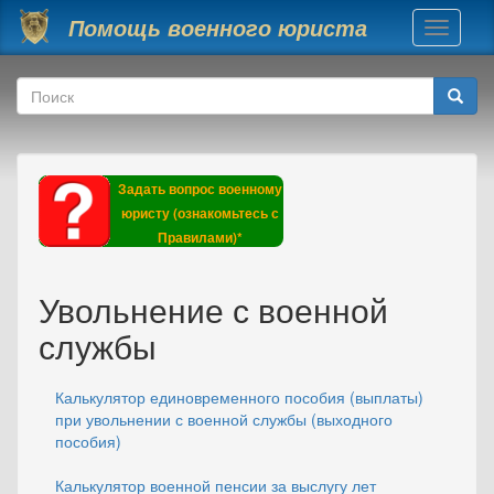
Перейти к основному содержанию
Помощь военного юриста
Toggle
navigati
Форма поиска
Поиск
Задать вопрос военному
юристу (ознакомьтесь с
Правилами)*
Увольнение с военной
службы
Калькулятор единовременного пособия (выплаты)
при увольнении с военной службы (выходного
пособия)
Калькулятор военной пенсии за выслугу лет