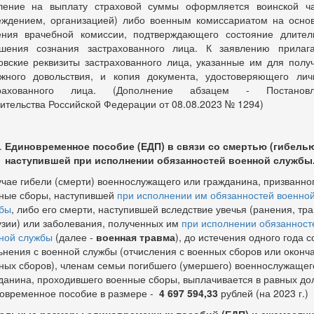
ление на выплату страховой суммы оформляется воинской ч
еждением, организацией) либо военным комиссариатом на осно
ния врачебной комиссии, подтверждающего состояние длител
шения сознания застрахованного лица. К заявлению прилаг
овские реквизиты застрахованного лица, указанные им для полу
жного довольствия, и копия документа, удостоверяющего лич
трахованного лица. (Дополнение абзацем - Постановл
ительства Российской Федерации от 08.08.2023 № 1294)
Единовременное пособие (ЕДП) в связи со смертью (гибелью
наступившей при исполнении обязанностей военной службы
учае гибели (смерти) военнослужащего или гражданина, призванно
ные сборы, наступившей
при исполнении им обязанностей военно
бы
, либо его смерти, наступившей вследствие увечья (ранения, тр
узии) или заболевания, полученных им
при исполнении обязанност
ной службы
(далее -
военная травма
), до истечения одного года с
ьнения с военной службы (отчисления с военных сборов или оконч
ных сборов), членам семьи погибшего (умершего) военнослужащег
данина, проходившего военные сборы, выплачивается в равных до
овременное пособие в размере -
4 697 594,33
рублей (на 2023 г.)