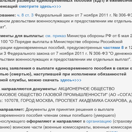
альные размеры единовременных пособий (ЕДП) и ежемесяч
пенсаций
смотрите здесь=>>>
ование:
ч. 8 ст. 3
Федеральный закон от 7 ноября 2011 г. № 306-Ф
жном довольствии военнослужащих и предоставлении им отдельн
ат".
менты для выплаты:
см. приказ
Министра обороны РФ от 6 мая 
 1100 "О Порядке выплаты в Министерстве обороны Российской
рации единовременных пособий, предусмотренных
частями 8
и 1
ьи 3 Федерального закона от 7 ноября 2011 г. N 306-ФЗ "О денежн
льствии военнослужащих и предоставлении им отдельных выплат".
зец заявления о выплате единовременного пособия в связи 
лью (смертью), наступившей при исполнении обязанностей
ной службы, можно скачать
здесь=>>>
 направляются документы:
АКЦИОНЕРНОЕ ОБЩЕСТВО
РАХОВОЕ ОБЩЕСТВО ГАЗОВОЙ ПРОМЫШЛЕННОСТИ" (АО «СОГАЗ
с: 107078, ГОРОД МОСКВА, ПРОСПЕКТ АКАДЕМИКА САХАРОВА, д.
направляет:
Документы для принятия решения о выплате
овременного пособия членам семьи погибшего (умершего)
нослужащего
оформляют и направляют
в
организацию
(страхов
анию) воинские части (военные комиссариаты, военные комиссари