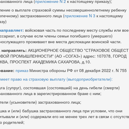
рахованного лица (
приложение N 2
к настоящему приказу);
ление о выплате страховой суммы несовершеннолетнему ребенку
опечному) застрахованного лица (
приложение N 3
к настоящему
азу)
направляет:
войсковая часть по последнему месту службы или во
ссариат, в случае если члены семьи погибшего (умершего)
нослужащего проживают вне места дислокации воинской части.
 направлять:
АКЦИОНЕРНОЕ ОБЩЕСТВО "СТРАХОВОЕ ОБЩЕСТ
ВОЙ ПРОМЫШЛЕННОСТИ" (АО «СОГАЗ») адрес: 107078, ГОРОД
ВА, ПРОСПЕКТ АКАДЕМИКА САХАРОВА, д.10.
вание:
приказ
Министра обороны РФ от 08 декабря 2022 г. N 755
имеет право на страховую выплату (выгодоприобретатели):
уга (супруг), состоявшая (состоявший) на день гибели (смерти)
рахованного лица в зарегистрированном браке с ним;
тели (усыновители) застрахованного лица;
шка и (или) бабушка застрахованного лица при условии, что они
итывали и (или) содержали его не менее трех лет в связи с отсутст
го родителей;