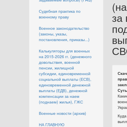
(н
Судебная практика по
за
военному праву
по
Военное законодательство
(законы, указы,
вы
постановления, приказы...)
СВ
Калькуляторы для военных
на 2015-2026 гг. (денежного
довольствия, военной
пенсии, жилищной
Скач
субсидии, единовременной
пра
социальной выплаты (ЕСВ),
закл
единовременной денежной
Суть
выплаты (ЕДВ), денежной
Каки
компенсации за наем
воен
(поднаем) жилья), ГЖС
Укра
Военные новости (архив)
Куда
выпл
НА ГЛАВНУЮ