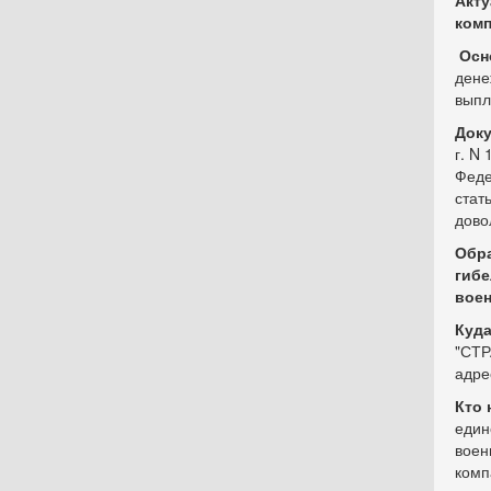
Акту
ком
Осн
дене
выпл
Доку
г. N
Феде
стат
дово
Обра
гибе
воен
Куда
"СТ
адре
Кто 
един
воен
комп