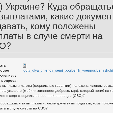
а) Украине? Куда обращать
 выплатами, какие докумен
давать, кому положены
платы в случе смерти на
О?
ать
вовое
lgoty_dlya_chlenov_semi_pogibshih_voennosluzhashchi
ючение: :
 вопроса:
е выплаты и льготы (социальные гарантии) положены членам семь
нослужащего (мобилизованного/ добровольца), который погиб на (в
ине в ходе специальной военной операции (СВО)?
 обращаться за выплатами, какие документы подавать, кому полож
аты в случе смерти на СВО?