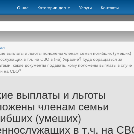
О нас
Категории дел
Услуги
Контакты
ная
кие выплаты и льготы положены членам семьи погибших (умеших)
ослужащих в т.ч. на СВО в (на) Украине? Куда обращаться за
тами, какие документы подавать, кому положены выплаты в случе
ти на СВО?
кие выплаты и льготы
ложены членам семьи
гибших (умеших)
еннослужащих в т.ч. на СВ