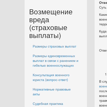
Отве
Суть
Возмещение
Каки
вреда
воен
терр
(страховые
Куда
выплаты)
выпл
Размеры страховых выплат
Отве
Размеры единовременных
выплат в связи с ранением и
гибелью военнослужащих
Консультация военного
юриста (вопрос-ответ)
В сл
воен
Нормативные правовые
посл
акты
воен
трав
Судебная практика
воен