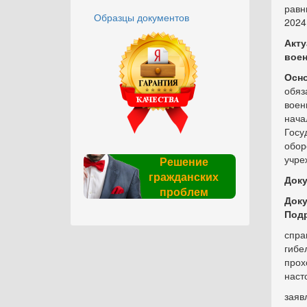
равн
Образцы документов
2024 
Акту
воен
Осно
обяз
воен
нача
Госу
обор
учре
Решение
гражданских
Доку
проблем
Доку
Под
спра
гибе
прох
наст
заяв