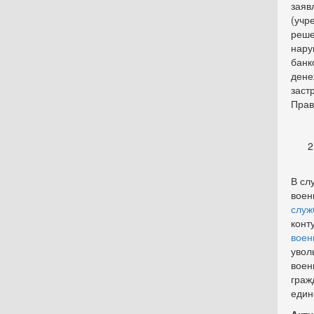
заяв
(учр
реше
нару
банк
дене
зас
Прав
В сл
воен
служ
конт
воен
увол
воен
граж
един