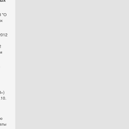
ных
З "О
ых
2012
2
ом
с
»)
10.
ую
аты