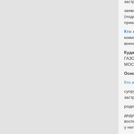
заст
заяв
(под
прик
Кто 
коми
воен
Куда
ГАЗО
МОСК
Осно
Кто 
супр
заст
роди
деду
восп
у не