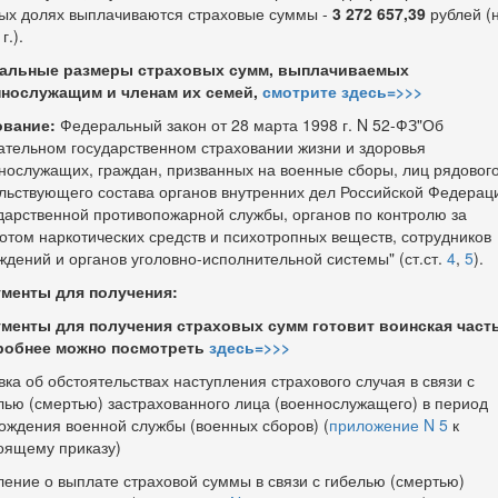
ых долях выплачиваются страховые суммы -
3 272 657,39
рублей (
г.).
альные размеры страховых сумм, выплачиваемых
нослужащим и членам их семей,
смотрите здесь=>>>
вание:
Федеральный закон от 28 марта 1998 г. N 52-ФЗ"Об
ательном государственном страховании жизни и здоровья
нослужащих, граждан, призванных на военные сборы, лиц рядового
льствующего состава органов внутренних дел Российской Федерац
дарственной противопожарной службы, органов по контролю за
отом наркотических средств и психотропных веществ, сотрудников
ждений и органов уголовно-исполнительной системы" (ст.ст.
4
,
5
).
менты для получения:
менты для получения страховых сумм готовит воинская часть
робнее можно посмотреть
здесь=>>>
вка об обстоятельствах наступления страхового случая в связи с
лью (смертью) застрахованного лица (военнослужащего) в период
ождения военной службы (военных сборов) (
приложение N 5
к
оящему приказу)
ление о выплате страховой суммы в связи с гибелью (смертью)