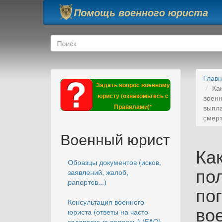
Перейти к основному содержанию
Помощь военного юриста
Форма поиска
Поиск
Глав
Задать вопрос военному
Ка
юристу (ознакомьтесь с
военн
Правилами)*
выпла
смер
Военный юрист
Ка
Образцы документов (исков,
по
заявлений, жалоб,
рапортов...)
по
Консультация военного
во
юриста (ответы на часто
задаваемые вопросы) (FAQ)