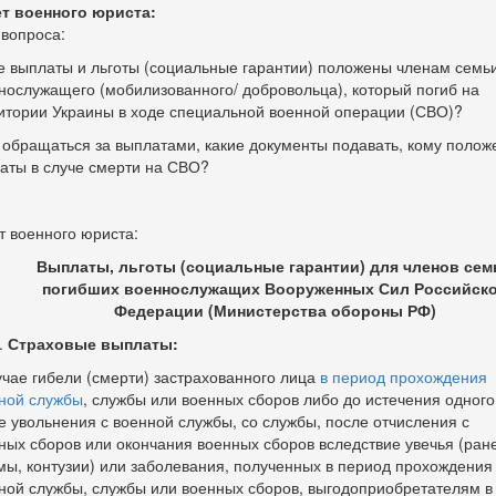
т военного юриста:
 вопроса:
е выплаты и льготы (социальные гарантии) положены членам семь
нослужащего (мобилизованного/ добровольца), который погиб на
итории Украины в ходе специальной военной операции (СВО)?
 обращаться за выплатами, какие документы подавать, кому полож
аты в случе смерти на СВО?
т военного юриста:
Выплаты, льготы (социальные гарантии) для членов сем
погибших военнослужащих Вооруженных Сил Российск
Федерации (Министерства обороны РФ)
Страховые выплаты:
учае гибели (смерти) застрахованного лица
в период прохождения
ной службы
, службы или военных сборов либо до истечения одного
е увольнения с военной службы, со службы, после отчисления с
ных сборов или окончания военных сборов вследствие увечья (ран
мы, контузии) или заболевания, полученных в период прохождения
ной службы, службы или военных сборов, выгодоприобретателям в