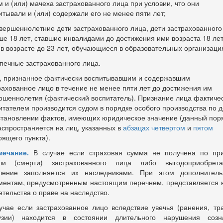
м и (или) мачеха застрахованного лица при условии, что они
итывали и (или) содержали его не менее пяти лет;
вершеннолетние дети застрахованного лица, дети застрахованного
ше 18 лет, ставшие инвалидами до достижения ими возраста 18 лет
 в возрасте до 23 лет, обучающиеся в образовательных организаци
печные застрахованного лица.
, признанное фактически воспитывавшим и содержавшим
рахованное лицо в течение не менее пяти лет до достижения им
ршеннолетия (фактический воспитатель). Признание лица фактиче
итателем производится судом в порядке особого производства по 
становлении фактов, имеющих юридическое значение (данный пор
аспространяется на лиц, указанных в
абзацах четвертом
и
пятом
оящего пункта).
ечание.
В случае если страховая сумма не получена по пр
ли (смерти) застрахованного лица либо выгодоприобрета
ление заполняется их наследниками. При этом дополнител
ментам, предусмотренным настоящим перечнем, представляется 
етельства о праве на наследство.
учае если застрахованное лицо вследствие увечья (ранения, тр
узии) находится в состоянии длительного нарушения созн