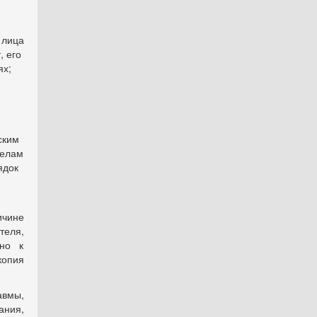
 лица
, его
ях;
ским
делам
ядок
ичине
теля,
ьно к
копия
авмы,
ания,