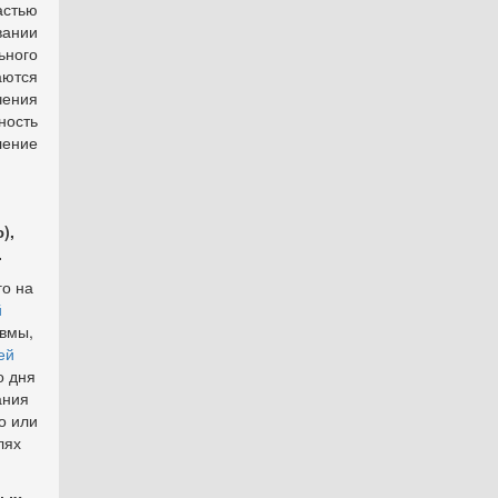
астью
вании
ьного
аются
чения
ность
ение
),
.
го на
й
авмы,
ей
о дня
ания
о или
лях