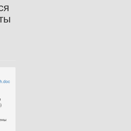
ся
ты
h.doc
и
)
ены