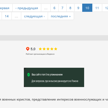
первая
‹ предыдущая
…
6
7
8
9
10
11
1
14
…
следующая ›
последняя »
 военных юристов, представление интересов военнослужащих и чл