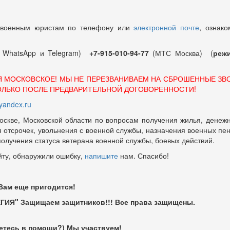
 военным юристам по телефону или
электронной почте
, ознако
т WhatsApp и Telegram)
+7-915-010-94-77
(МТС Москва) (
режи
Я МОСКОВСКОЕ! МЫ НЕ ПЕРЕЗВАНИВАЕМ НА СБРОШЕННЫЕ ЗВ
ОЛЬКО ПОСЛЕ ПРЕДВАРИТЕЛЬНОЙ ДОГОВОРЕННОСТИ!
andex.ru
оскве, Московской области по вопросам получения жилья, денежн
отсрочек, увольнения с военной службы, назначения военных пенсий
 получения статуса ветерана военной службы, боевых действий.
йту, обнаружили ошибку,
напишите
нам. Спасибо!
 Вам еще пригодится!
ГИЯ" Защищаем защитников!!! Все права защищены.
етесь в помощи?) Мы участвуем!