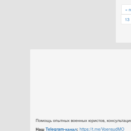
« 
13
Помощь опытных военных юристов, консультация
Наш
Telegram-канал
:
https://t.me/VoensudMO