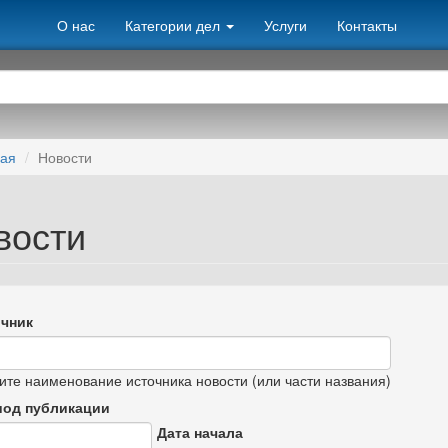
О нас
Категории дел
Услуги
Контакты
ная
Новости
вости
чник
ите наименование источника новости (или части названия)
иод публикации
Дата начала