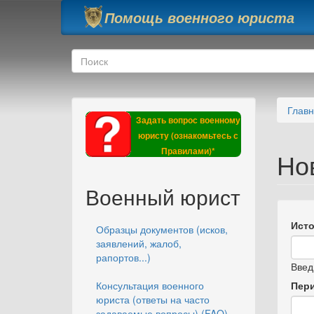
Перейти к основному содержанию
Помощь военного юриста
Форма поиска
Поиск
Глав
Задать вопрос военному
юристу (ознакомьтесь с
Правилами)*
Но
Военный юрист
Исто
Образцы документов (исков,
заявлений, жалоб,
рапортов...)
Введ
Консультация военного
Пер
юриста (ответы на часто
задаваемые вопросы) (FAQ)