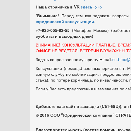
Наша страничка в VK
здесь=>>>
*Внимание!
Перед тем как задавать вопросы
юридической консультации
.
+7-925-055-82-55
(Мегафон Москва) (работае
субботы и выходных
дней
)
ВНИМАНИЕ! КОНСУЛЬТАЦИИ ПЛАТНЫЕ, ВРЕМ
ОФИСЕ НЕ ВЕДЕТСЯ! ВСТРЕЧИ ВОЗМОЖНЫ Т
Задать вопрос военному юристу E-mail:
sud-mo@y
Консультации (помощь) военных юристов в г. М
вонную службу по мобилизации, предоставления 
стажа), по потере кормильца, по инвалидности,
Если у Вас есть предложения и замечания по са
Добавьте наш сайт в закладки (Ctrl+В(D)), он
© 2016 ООО "Юридическая компания "СТРАТЕ
Благотворительность (хотите помочь, нужда