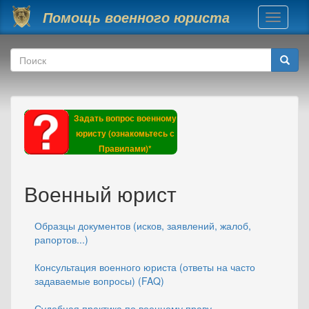
Перейти к основному содержанию
Помощь военного юриста
Toggle
navigati
Форма поиска
Поиск
Задать вопрос военному
юристу (ознакомьтесь с
Правилами)*
Военный юрист
Образцы документов (исков, заявлений, жалоб,
рапортов...)
Консультация военного юриста (ответы на часто
задаваемые вопросы) (FAQ)
Судебная практика по военному праву