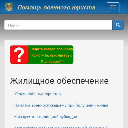
Перейти к основному содержанию
Помощь военного юриста
Toggle
navigati
Форма поиска
Поиск
Задать вопрос военному
юристу (ознакомьтесь с
Правилами)*
Жилищное обеспечение
Услуги военных юристов
Памятка военнослужащему при получении жилья
Калькулятор жилищной субсидии
Калькулятор расчета единовременной денежной