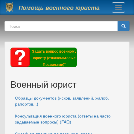
Перейти к основному содержанию
Помощь военного юриста
Toggle
navigati
Форма поиска
Поиск
Задать вопрос военному
юристу (ознакомьтесь с
Правилами)*
Военный юрист
Образцы документов (исков, заявлений, жалоб,
рапортов...)
Консультация военного юриста (ответы на часто
задаваемые вопросы) (FAQ)
Судебная практика по военному праву