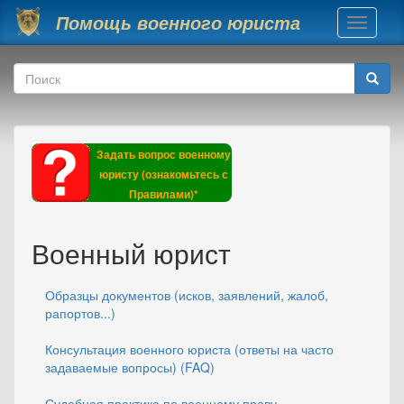
Перейти к основному содержанию
Помощь военного юриста
Toggle
navigati
Форма поиска
Поиск
Задать вопрос военному
юристу (ознакомьтесь с
Правилами)*
Военный юрист
Образцы документов (исков, заявлений, жалоб,
рапортов...)
Консультация военного юриста (ответы на часто
задаваемые вопросы) (FAQ)
Судебная практика по военному праву