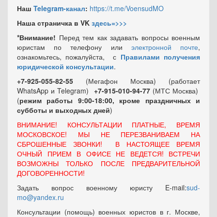
Наш
Telegram-канал
:
https://t.me/VoensudMO
Наша страничка в VK
здесь=>>>
*Внимание!
Перед тем как задавать вопросы военным
юристам по телефону или
электронной почте
,
ознакомьтесь, пожалуйста, с
Правилами получения
юридической консультации
.
+7-925-055-82-55
(Мегафон Москва) (работает
WhatsApp и Telegram)
+7-915-010-94-77
(МТС Москва)
(
режим работы 9:00-18:00, кроме праздничных
и
субботы и выходных
дней
)
ВНИМАНИЕ! КОНСУЛЬТАЦИИ ПЛАТНЫЕ, ВРЕМЯ
МОСКОВСКОЕ! МЫ НЕ ПЕРЕЗВАНИВАЕМ НА
СБРОШЕННЫЕ ЗВОНКИ! В НАСТОЯЩЕЕ ВРЕМЯ
ОЧНЫЙ ПРИЕМ В ОФИСЕ НЕ ВЕДЕТСЯ! ВСТРЕЧИ
ВОЗМОЖНЫ ТОЛЬКО ПОСЛЕ ПРЕДВАРИТЕЛЬНОЙ
ДОГОВОРЕННОСТИ!
Задать вопрос военному юристу E-mail:
sud-
mo@yandex.ru
Консультации (помощь) военных юристов в г. Москве,