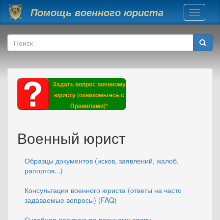
Перейти к основному содержанию
Помощь военного юриста
Toggle
navigati
Форма поиска
Поиск
Задать вопрос военному
юристу (ознакомьтесь с
Правилами)*
Военный юрист
Образцы документов (исков, заявлений, жалоб,
рапортов...)
Консультация военного юриста (ответы на часто
задаваемые вопросы) (FAQ)
Судебная практика по военному праву