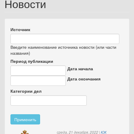
Новости
Источник
Введите наименование источника новости (или части
названия)
Период публикации
Дата начала
Дата
Дата окончания
Дата
Категории дел
Применить
среда, 21 декабря, 2022
|
ЮК