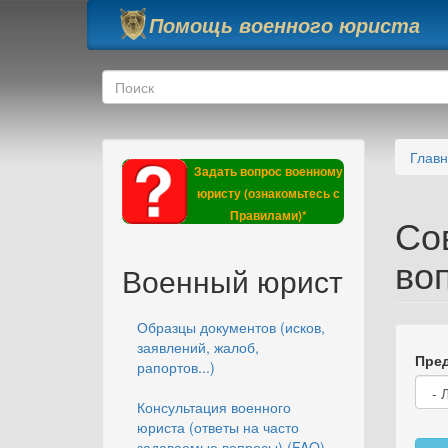
Перейти к основному содержанию
Помощь военного юриста
Форма поиска
Поиск
Глав
Задать вопрос военному
юристу (ознакомьтесь с
Правилами)*
Со
во
Военный юрист
Образцы документов (исков,
заявлений, жалоб,
Пред
рапортов...)
Консультация военного
юриста (ответы на часто
задаваемые вопросы) (FAQ)