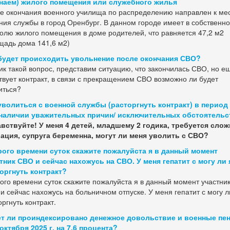
наем) жилого помещения или служебного жилья
е окончания военного училища по распределению направлен к ме
ния службы в город Оренбург. В данном городе имеет в собственно
долю жилого помещения в доме родителей, что равняется 47,2 м2
щадь дома 141,6 м2)
будет происходить увольнение после окончания СВО?
ик такой вопрос, представим ситуацию, что закончилась СВО, но е
твует контракт, в связи с прекращением СВО возможно ли будет
иться?
уволиться с военной службы (расторгнуть контракт) в период
наличии уважительных причин/ исключительных обстоятельс
вствуйте! У меня 4 детей, младшему 2 годика, требуется слож
ация, супруга беременна, могут ли меня уволить с СВО?
ого времени суток скажите пожалуйста я в данный момент
тник СВО и сейчас нахожусь на СВО. У меня гепатит с могу ли 
оргнуть контракт?
ого времени суток скажите пожалуйста я в данный момент участни
и сейчас нахожусь на больничном отпуске. У меня гепатит с могу л
оргнуть контракт.
т ли проиндексировано денежное довольствие и военные пе
 октября 2025 г. на 7,6 процента?