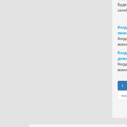
Буде
октя
Когд
пен
Когд
воен
Когд
дов
Когд
воен
1
по