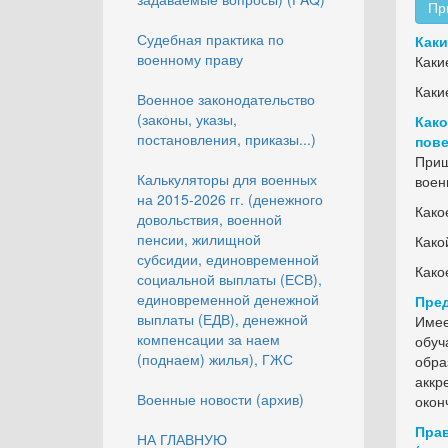
Пр
Судебная практика по
Каки
военному праву
Каки
Каки
Военное законодательство
(законы, указы,
Како
постановления, приказы...)
пове
Приш
Калькуляторы для военных
воен
на 2015-2026 гг. (денежного
Како
довольствия, военной
пенсии, жилищной
Како
субсидии, единовременной
Како
социальной выплаты (ЕСВ),
единовременной денежной
Пред
выплаты (ЕДВ), денежной
Имее
компенсации за наем
обуч
(поднаем) жилья), ГЖС
обра
аккр
Военные новости (архив)
окон
Прав
НА ГЛАВНУЮ