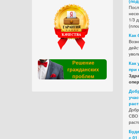
(под
Посл
несе
1/3 
(пло
Как 
Возн
дейс
увол
Решение
Как 
гражданских
при 
Здра
проблем
опер
Добр
учас
раст
Добр
СВО 
раст
Буде
с 01