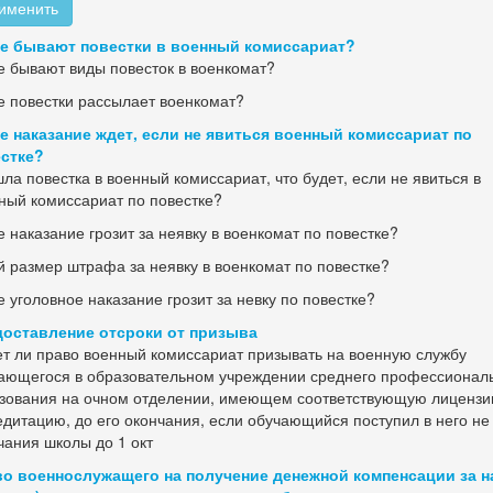
именить
е бывают повестки в военный комиссариат?
е бывают виды повесток в военкомат?
е повестки рассылает военкомат?
е наказание ждет, если не явиться военный комиссариат по
стке?
ла повестка в военный комиссариат, что будет, если не явиться в
ный комиссариат по повестке?
е наказание грозит за неявку в военкомат по повестке?
й размер штрафа за неявку в военкомат по повестке?
е уголовное наказание грозит за невку по повестке?
оставление отсроки от призыва
т ли право военный комиссариат призывать на военную службу
ающегося в образовательном учреждении среднего профессионал
зования на очном отделении, имеющем соответствующую лицензи
едитацию, до его окончания, если обучающийся поступил в него не 
чания школы до 1 окт
о военнослужащего на получение денежной компенсации за н