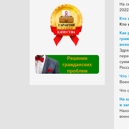
На с
2022
Кто 
Кто 
Как 
граж
воен
Здра
пере
Решение
сумм
гражданских
Росс
проблем
Что 
Воен
Что 
На к
в за
Нахо
воен