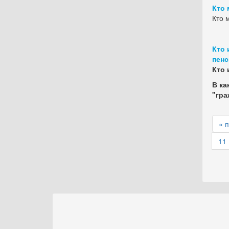
Кто 
Кто 
Кто 
пен
Кто 
В ка
"гра
« 
11