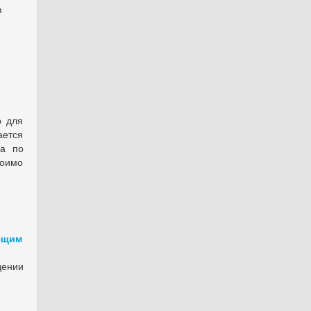
в
о для
ается
ра по
тоимо
ющим
дении