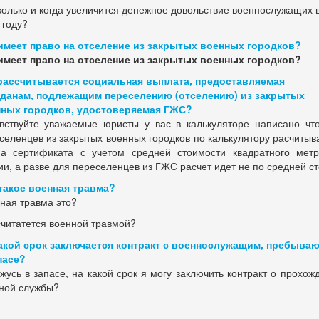
колько и когда увеличится денежное довольствие военнослужащих 
 году?
имеет право на отселение из закрытых военных городков?
имеет право на отселение из закрытых военных городков?
рассчитывается социальная выплата, предоставляемая
данам, подлежащим переселению (отселению) из закрытых
ных городков, удостоверяемая ГЖС?
вствуйте уважаемые юристы у вас в калькуляторе написано чт
селенцев из закрытых военных городков по калькулятору расчитыв
а сертификата с учетом средней стоимости квадратного мет
ии, а разве для переселенцев из ГЖС расчет идет не по средней с
такое военная травма?
ная травма это?
считатется военной травмой?
акой срок заключается контракт с военнослужащим, пребыва
пасе?
жусь в запасе, на какой срок я могу заключить контракт о прохож
ной службы?