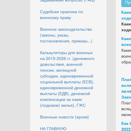
Пр
Судебная практика по
Каки
военному праву
ходе
Каки
Военное законодательство
ходе
(законы, указы,
Каки
постановления, приказы...)
воен
Каки
Калькуляторы для военных
воен
на 2015-2026 гг. (денежного
обра
довольствия, военной
пенсии, жилищной
субсидии, единовременной
Плат
социальной выплаты (ЕСВ),
всле
единовременной денежной
явля
выплаты (ЕДВ), денежной
Зако
компенсации за наем
Плат
(поднаем) жилья), ГЖС
всле
явля
Военные новости (архив)
Как 
НА ГЛАВНУЮ
2022