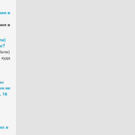
ния в
ния в
ли)
не?
бели)
 куда
пы
ин не
 16
их в