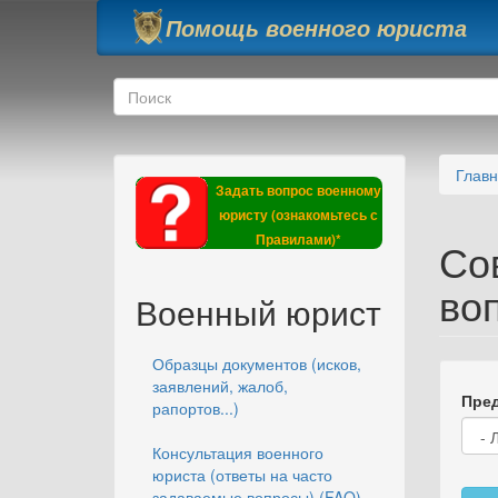
Перейти к основному содержанию
Помощь военного юриста
Форма поиска
Поиск
Глав
Задать вопрос военному
юристу (ознакомьтесь с
Правилами)*
Со
во
Военный юрист
Образцы документов (исков,
заявлений, жалоб,
Пред
рапортов...)
Консультация военного
юриста (ответы на часто
задаваемые вопросы) (FAQ)