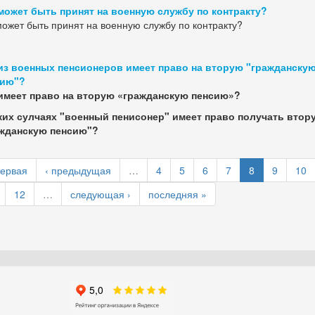
может быть принят на военную службу по контракту?
может быть принят на военную службу по контракту?
из военных пенсионеров имеет право на вторую "гражданску
сию"?
имеет право на вторую «гражданскую пенсию»?
ких сулчаях "военный пенисонер" имеет право получать втор
жданскую пенсию"?
первая
‹ предыдущая
…
4
5
6
7
8
9
10
12
…
следующая ›
последняя »