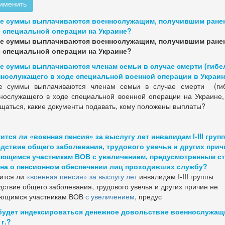
именить
е суммы выплачиваются военнослужащим, получившим ране
 специальной операции на Украине?
е суммы выплачиваются военнослужащим, получившим ране
 специальной операции на Украине?
е суммы выплачиваются членам семьи в случае смерти (гибе
нослужащего в ходе специальной военной операции в Украи
е суммы выплачиваются членам семьи в случае смерти (ги
нослужащего в ходе специальной военной операции на Украине,
щаться, какие документы подавать, кому положены выплаты?
ится ли «военная пенсия» за выслугу лет инвалидам I-III груп
дствие общего заболевания, трудового увечья и других прич
ющимся участникам ВОВ с увеличением, предусмотренным ст.
на о пенсионном обеспечении лиц проходивших службу?
ится ли
«военная пенсия» за выслугу лет
инвалидам I-III группы
дствие общего заболевания, трудового увечья и других причин не
ющимся участникам ВОВ
с увеличением
, предус
будет индексироваться денежное довольствие военнослужащ
 г.?