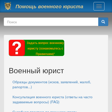
Перейти к основному содержанию
Помощь военного юриста
Toggle
navigati
Форма поиска
Поиск
Задать вопрос военному
юристу (ознакомьтесь с
Правилами)*
Военный юрист
Образцы документов (исков, заявлений, жалоб,
рапортов...)
Консультация военного юриста (ответы на часто
задаваемые вопросы) (FAQ)
Судебная практика по военному праву