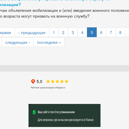
илизации?
учае объявления мобилизации и (или) введения военного положен
го возраста могут призвать на военную службу?
первая
‹ предыдущая
1
2
3
4
5
6
7
8
следующая ›
последняя »