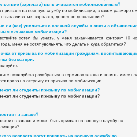
льствие (зарплата) выплачивается мобилизованным?
 призвали на военную службу по мобилизации, в каком размере е
т выплачиваться зарплата, денежное довольствие?
о ли (как) уволиться с военной службы в связи с объявлени
иным окончания мобилизации?
вствуйте хотел бы узнать, у меня заканчивается контракт 10 н
 года, меня не хотят увольнять, что делать и куда обратиться?
очка от призыва по мобилизации гражданам, воспитывающи
нка без матери.
вствуйте.
гите пожалуйста разобраться в терминах закона и понять, имеет л
век право на отсрочку от призыва по мобилизации.
ежат ли студенты призыву по мобилизации?
ежат ли студенты призыву по мобилизации?
состоит в запасе?
состоит в запасе и может быть призван на военную службу по
лизации?
акого возраста могут призвать на военную службу по