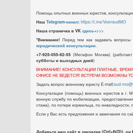
Помощь опытных военных юристов, консультация
Наш
Telegram-канал
:
https://t.me/VoensudMO
Наша страничка в VK
здесь=>>>
*Внимание!
Перед тем как задавать вопросы
юридической консультации
.
+7-925-055-82-55
(Мегафон Москва) (работае
субботы и выходных
дней
)
ВНИМАНИЕ! КОНСУЛЬТАЦИИ ПЛАТНЫЕ, ВРЕМ
ОФИСЕ НЕ ВЕДЕТСЯ! ВСТРЕЧИ ВОЗМОЖНЫ Т
Задать вопрос военному юристу E-mail:
sud-mo@y
Консультации (помощь) военных юристов в г. М
вонную службу по мобилизации, предоставления 
стажа), по потере кормильца, по инвалидности,
Если у Вас есть предложения и замечания по са
Добавьте наш сайт в закладки (Ctrl+В(D)), он