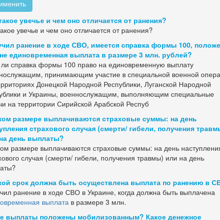
именить
такое увечье и чем оно отличается от ранения?
такое увечье и чем оно отличается от ранения?
чил ранение в ходе СВО, имеется справка формы 100, полож
не единовременная выплата в размере 3 млн. рублей?
 ли справка формы 100 право на единовременную выплату
нослужащим, принимающим участие в специальной военной опер
ерриториях Донецкой Народной Республики, Луганской Народной
ублики и Украины, военнослужащим, выполняющим специальные
чи на территории Сирийской Арабской Респуб
ком размере выплачиваются страховые суммы: на день
упления страхового случая (смерти/ гибели, получения травм
на день выплаты?
ком размере выплачиваются страховые суммы: на день наступлени
хового случая (смерти/ гибели, получения травмы) или на день
аты?
кой срок должна быть осуществлена выплата по ранению в С
чил ранение в ходе СВО в Украине, когда должна быть выплачена
овременная выплата
в размере 3 млн.
е выплаты положены мобилизованным? Какое денежное