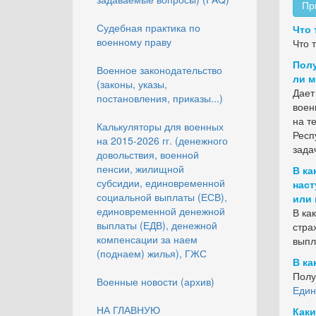
Пр
Судебная практика по
Что 
военному праву
Что 
Полу
Военное законодательство
ли м
(законы, указы,
Дает
постановления, приказы...)
воен
на т
Калькуляторы для военных
Респ
на 2015-2026 гг. (денежного
зада
довольствия, военной
пенсии, жилищной
В ка
субсидии, единовременной
наст
социальной выплаты (ЕСВ),
или 
единовременной денежной
В ка
выплаты (ЕДВ), денежной
стра
компенсации за наем
выпл
(поднаем) жилья), ГЖС
В ка
Полу
Военные новости (архив)
Един
НА ГЛАВНУЮ
Каки