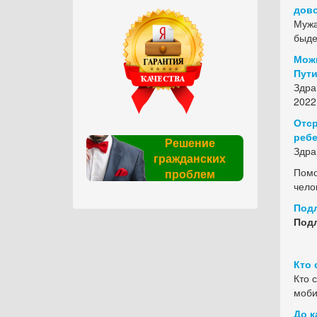
дово
Мужа
быде
Можн
Пут
Здра
2022
Отср
ребе
Решение
Здра
гражданских
Помо
проблем
чело
Подл
Подл
Кто 
Кто 
моби
До к