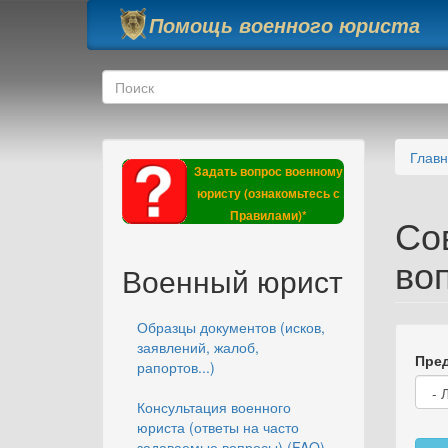
Перейти к основному содержанию
Помощь военного юриста
Форма поиска
Поиск
Глав
Задать вопрос военному
юристу (ознакомьтесь с
Правилами)*
Со
во
Военный юрист
Образцы документов (исков,
заявлений, жалоб,
Пред
рапортов...)
Консультация военного
юриста (ответы на часто
задаваемые вопросы) (FAQ)