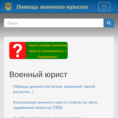
Перейти к основному содержанию
Помощь военного юриста
Toggle
navigati
Форма поиска
Поиск
Задать вопрос военному
юристу (ознакомьтесь с
Правилами)*
Военный юрист
Образцы документов (исков, заявлений, жалоб,
рапортов...)
Консультация военного юриста (ответы на часто
задаваемые вопросы) (FAQ)
Судебная практика по военному праву