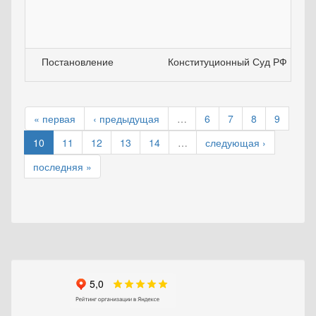
Постановление
Конституционный Суд РФ
« первая
‹ предыдущая
…
6
7
8
9
10
11
12
13
14
…
следующая ›
последняя »