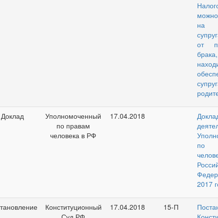
Налог
можно
на 
супру
от п
брак
нахо
обесп
супру
родит
Доклад
Уполномоченный
17.04.2018
До
по правам
деяте
человека в РФ
Уполн
по 
чел
Росси
Феде
2017 г
тановление
Конституционный
17.04.2018
15-П
Поста
Суд РФ
Конст