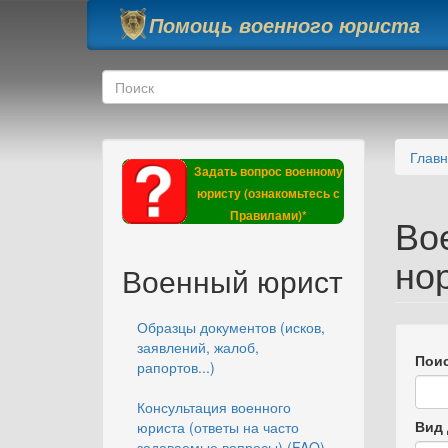
Перейти к основному содержанию
Помощь военного юриста
Форма поиска
Поиск
Глав
Задать вопрос военному
юристу (ознакомьтесь с
Правилами)*
Во
но
Военный юрист
Образцы документов (исков,
заявлений, жалоб,
Поис
рапортов...)
Консультация военного
Вид 
юриста (ответы на часто
задаваемые вопросы) (FAQ)