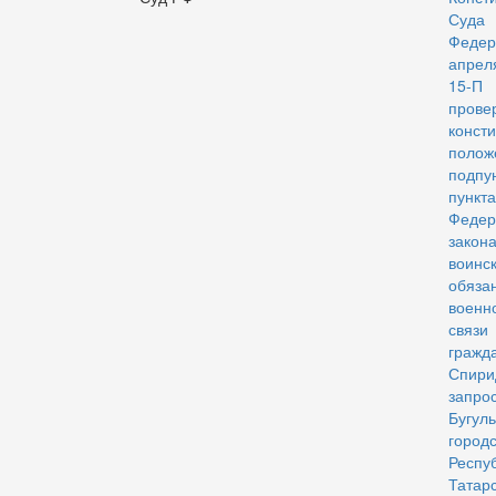
Суда 
Федер
апрел
15-П 
прове
конст
полож
подп
пункта
Федер
зак
воинс
обяз
военн
связи
гражд
Спир
запро
Бугул
город
Респу
Татарс