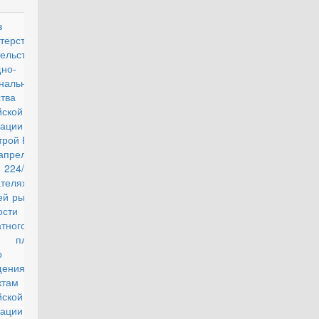
з
действующий
терства
тельства и
но-
нального
тва
йской
ации
трой России)
 апреля 2018
 224/пр "О
ателях
ей рыночной
ости одного
атного метра
й площади
о
щения по
ктам
йской
ации на II