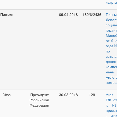
кварта
Письмо
09.04.2018
182/6/2436
Письм
Депар
социа
гаран
Мино
от 9 
года 
по 
выпла
денеж
комп
наем
жилог
помещ
Указ
Президент
30.03.2018
129
Указ 
Российской
РФ от
Федерации
г. 
призы
- ию