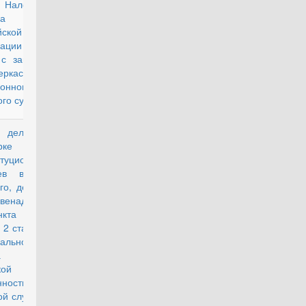
Налогового
са
йской
ерации в
 с запросом
еркасского
зонного
го суда
 делу о
действующий
рке
итуционности
ев второго,
го, десятого
енадцатого
ункта "а"
 2 статьи 24
ального
она "О
кой
анности и
ой службе" в