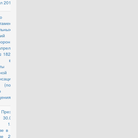
л 2018 года"
о
действующий
тамента
льных
тий
бороны РФ
апреля 2018
№ 182/6/2436
вопросу
ты
ной
енсации за
 (поднаем)
о
ения
Президента
действующий
 30.03.2018
№ 129 "О
ве в апреле
ле 2018 г.