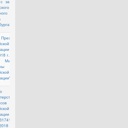
 с запросом
ского
нного суда
да Санкт-
бурга"
Президента
действующий
йской
ации от 18
018 г. № 233
Министре
ны
йской
ации"
о
действующий
терства
сов
йской
ации № 03-
5/31741 от
2018