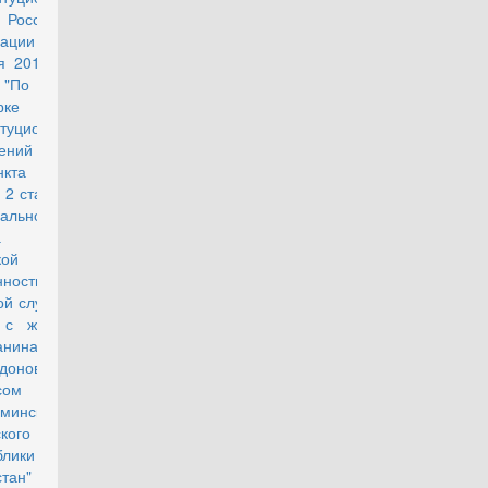
Российской
ации от 17
я 2018 г. N
"По делу о
рке
итуционности
ений
ункта "а"
 2 статьи 24
ального
она "О
кой
анности и
ой службе" в
 с жалобой
анина П.А.
идонова и
сом
ьминского
ского суда
блики
тан"