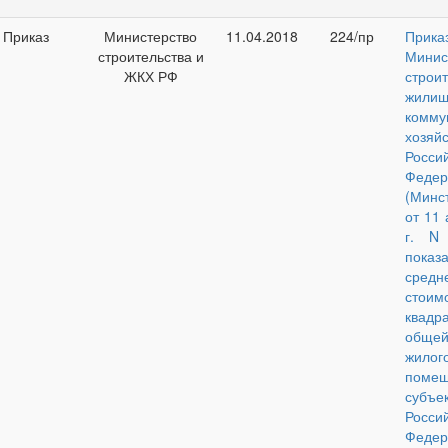
Приказ
Министерство
11.04.2018
224/пр
Прика
строительства и
Минис
ЖКХ РФ
строи
жилищ
комму
хозяйс
Росси
Федер
(Минс
от 11
г. N
показ
средн
стоим
квадр
обще
жилог
поме
субъе
Росси
Федер