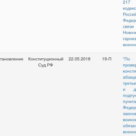
217 
кодек
Росси
Фед
связи
Новоч
гарни
военно
тановление
Конституционный
22.05.2018
19-П
"По
Суд РФ
прове
конст
абзац
третье
и дв
подп
пункта
Федер
зак
воинс
обяз
военн