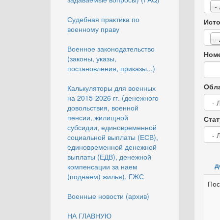
-
Судебная практика по
Исто
военному праву
-
Военное законодательство
Номе
(законы, указы,
постановления, приказы...)
Обла
Калькуляторы для военных
на 2015-2026 гг. (денежного
довольствия, военной
пенсии, жилищной
Стат
субсидии, единовременной
социальной выплаты (ЕСВ),
единовременной денежной
выплаты (ЕДВ), денежной
д
компенсации за наем
(поднаем) жилья), ГЖС
Пос
Военные новости (архив)
НА ГЛАВНУЮ