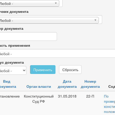
 Любой -
чник документа
 Любой -
р документа
сть применения
ус документа
Применить
Сбросить
Вид
Дата
Номер
окумента
Орган власти
документа
документа
Со
тановление
Конституционный
31.05.2018
22-П
По 
Суд РФ
прове
конст
полож