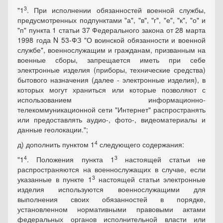
3
"1
. При исполнении обязанностей военной службы,
предусмотренных подпунктами "а", "в", "г", "е", "к", "о" и
"п" пункта 1 статьи 37 Федерального закона от 28 марта
1998 года N 53-ФЗ "О воинской обязанности и военной
службе", военнослужащим и гражданам, призванным на
военные сборы, запрещается иметь при себе
электронные изделия (приборы, технические средства)
бытового назначения (далее - электронные изделия), в
которых могут храниться или которые позволяют с
использованием информационно-
телекоммуникационной сети "Интернет" распространять
или предоставлять аудио-, фото-, видеоматериалы и
данные геолокации.";
4
д) дополнить пунктом 1
следующего содержания:
4
3
"1
. Положения пункта 1
настоящей статьи не
распространяются на военнослужащих в случае, если
3
указанные в пункте 1
настоящей статьи электронные
изделия используются военнослужащими для
выполнения своих обязанностей в порядке,
установленном нормативными правовыми актами
федеральных органов исполнительной власти или